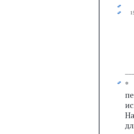
1
__
*
п
и
На
дл