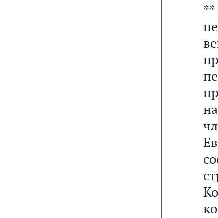
*
п
ве
пр
п
пр
н
ч
Е
с
с
К
ко