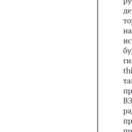
р
д
то
н
ис
б
ги
th
т
п
В
р
пр
п