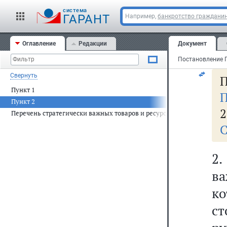
1
cистема
ст
ГАРАНТ
Например,
банкротство граждани
д
Оглавление
Редакции
Документ
ко
Свернуть
Пункт 1
П
Пункт 2
2
Перечень стратегически важных товаров и ресурсов для целей стать
С
2
в
ко
с