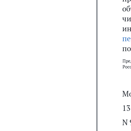
об
ч
ин
пе
по
Пре
Рос
Мо
13
N 