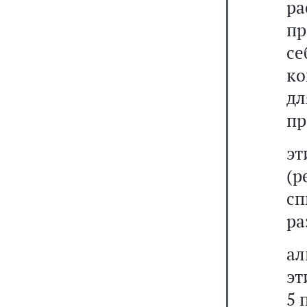
ра
п
с
ко
д
пр
э
(р
сп
ра
ал
эт
5 