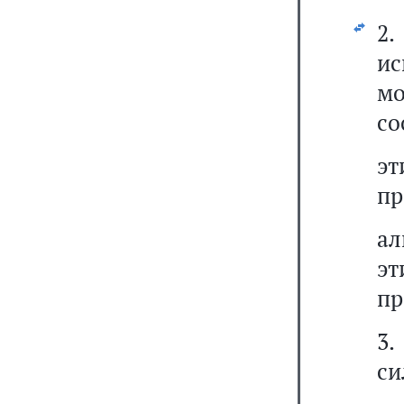
2.
и
мо
со
э
пр
ал
эт
пр
3.
си