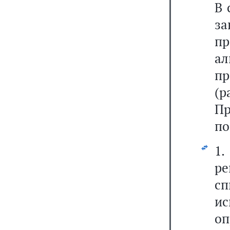
В 
за
пр
а
пр
(
П
по
1.
ре
с
и
о