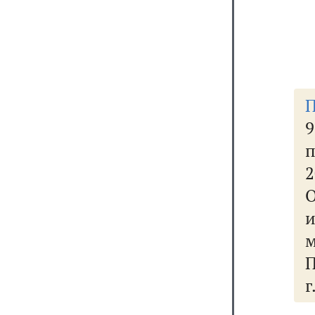
П
9
2
П
г