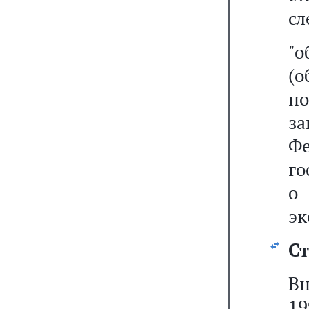
сл
"
(о
п
з
Ф
го
о
эк
Ст
Вн
19