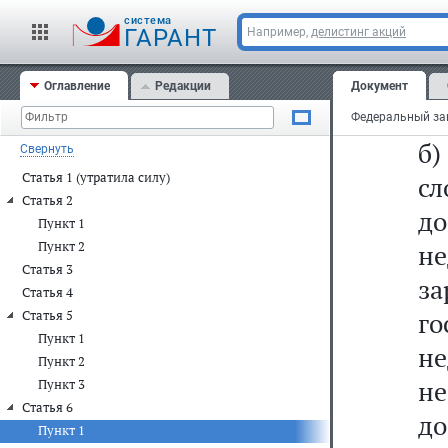
с
cистема
и
ГАРАНТ
Например,
делистинг акций
г
Оглавление
Редакции
Документ
пл
б)
Свернуть
Статья 1 (утратила силу)
сл
Статья 2
д
Пункт 1
Пункт 2
н
Статья 3
з
Статья 4
г
Статья 5
Пункт 1
не
Пункт 2
н
Пункт 3
Статья 6
до
Пункт 1