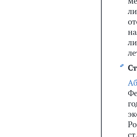
м
л
о
на
ли
лет
Ст
А
Фе
г
эк
Р
ст