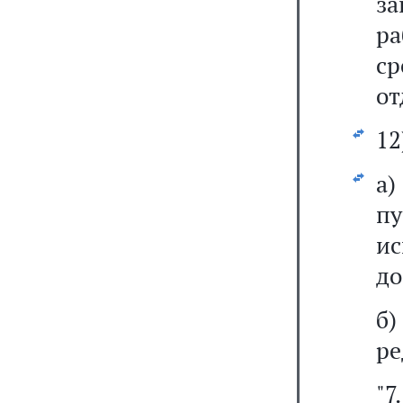
з
р
ср
от
12
а
п
и
до
б
ре
"