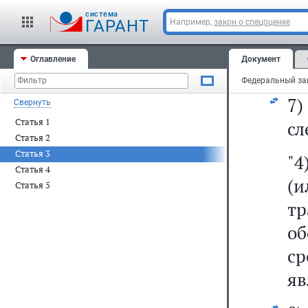
ди
cистема
ГАРАНТ
Например,
закон о спецоценке
6
Оглавление
Документ
ут
7
Свернуть
Статья 1
сл
Статья 2
Статья 3
"4
Статья 4
(
Статья 5
т
о
с
яв