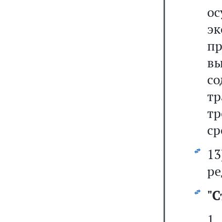
о
э
пр
в
с
тр
тр
ср
1
ре
"
С
1