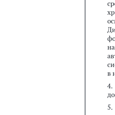
ср
х
ос
Ди
ф
н
а
си
в 
4
до
5