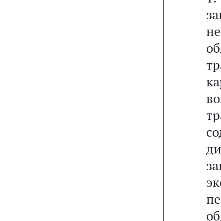
з
не
об
тр
к
в
т
с
д
з
эк
п
об