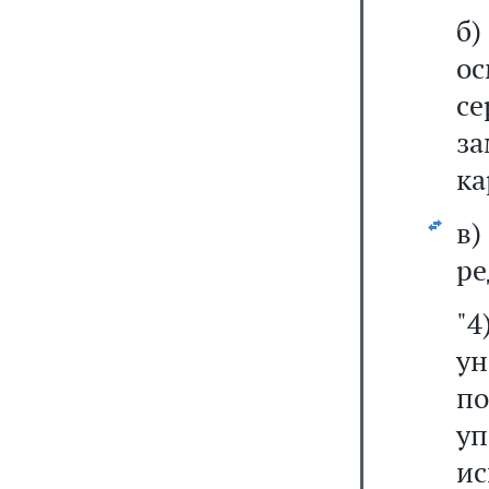
б)
о
с
з
ка
в
ре
"
у
п
у
ис