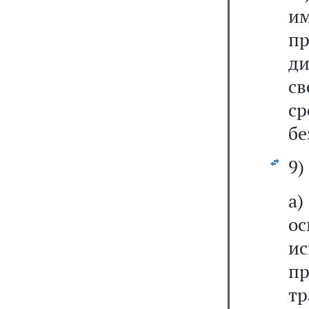
им
п
д
св
с
бе
9)
а
о
ис
п
тр