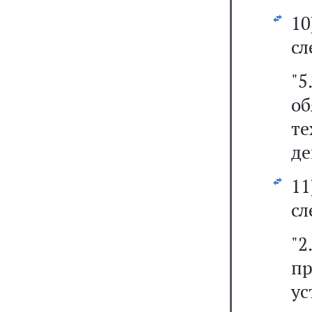
1
сл
"5
об
те
де
1
сл
"
п
ус