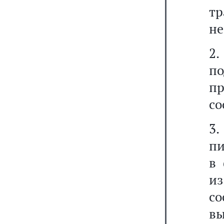
т
не
2.
п
п
со
3.
пи
в 
из
с
в