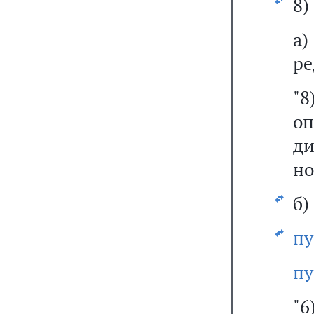
8)
а
ре
"
о
д
но
б)
пу
пу
"