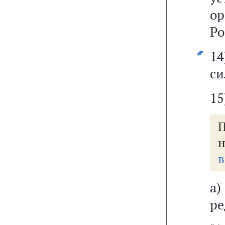
ор
Ро
14
си
15
н
в
а
ре