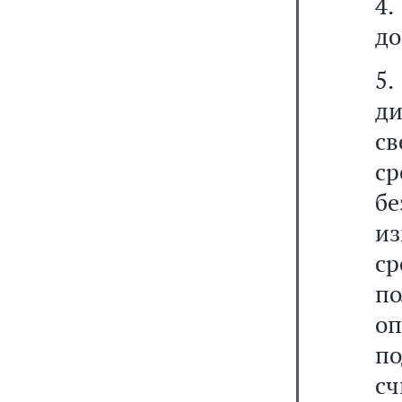
4
до
5
д
св
с
б
и
ср
по
о
по
с