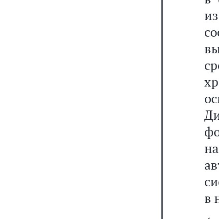
из
с
в
ср
х
ос
Ди
ф
н
а
си
в 