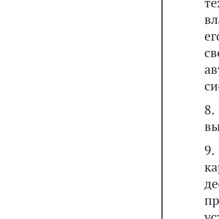
т
вл
е
с
а
си
8
вы
9.
ка
де
п
у