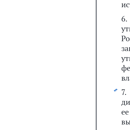
ис
6
у
Р
з
у
ф
вл
7
ди
ее
в