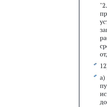
"
п
ус
з
р
ср
от
12
а
п
и
до