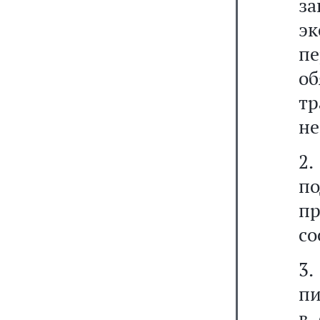
з
эк
п
об
т
не
2.
п
п
со
3.
пи
в 