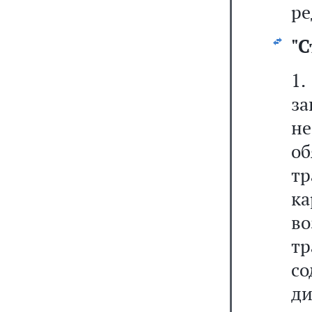
ре
"
С
1
з
не
об
тр
к
в
т
с
д