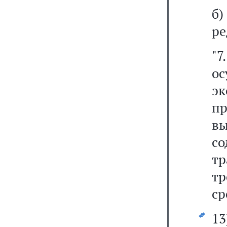
б
ре
"
о
э
пр
в
с
тр
тр
ср
1