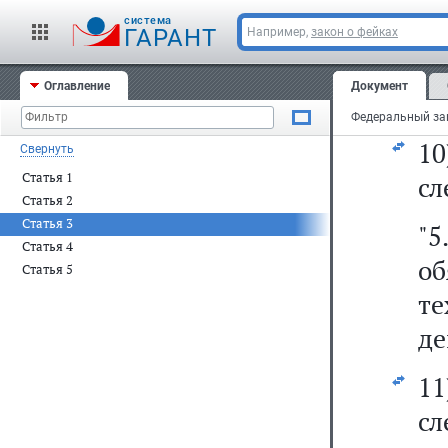
у
cистема
п
ГАРАНТ
Например,
закон о фейках
у
Оглавление
Документ
ис
1
Свернуть
Статья 1
сл
Статья 2
Статья 3
"5
Статья 4
об
Статья 5
те
де
1
сл