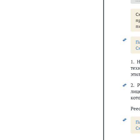
С
п
п
П
С
1. 
тех
этил
2. 
лиц
кот
Рее
П
С