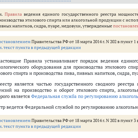
м.
Правила
ведения единого государственного реестра мощност
роизводства этилового спирта или алкогольной продукции с испол
ивных напитков, сидра, пуаре, медовухи, утвержденные
постановле
остановлением
Правительства РФ от 18 марта 2014 г. N 202 в пункт 
м. текст пункта в предыдущей редакции
Настоящие Правила устанавливают порядок ведения единого
нологического оборудования для производства этилового спи
ового спирта и производства пива, пивных напитков, сидра, пуа
Реестр является частью государственного сводного реестр
ензий на производство и оборот этилового спирта, алкогол
орого является
Федеральная служба по регулированию алкогол
стр ведется Федеральной службой по регулированию алкогольн
остановлением
Правительства РФ от 18 марта 2014 г. N 202 в пункт 
м. текст пункта в предыдущей редакции