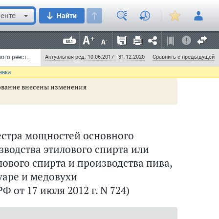
Д. Медведев
енте
Найти
Постановление Правительства РФ от 17 июля 2012 г. N 724 "О ведении единого государственного реестра мощностей основного технологического оборудования для производства этилового спирта или алкогольной продукции с использованием этилового спирта и производства пива, пивных напитков, сидра, пуаре и медовухи" (с изменениями и дополнениями) (документ утратил силу)
Актуальная ред. 10.06.2017 - 31.12.2020
Сравнить с предыдущей
авка
енование внесены изменения
естра мощностей основного
зводства этилового спирта или
ового спирта и производства пива,
уаре и медовухи
 от 17 июля 2012 г. N 724)