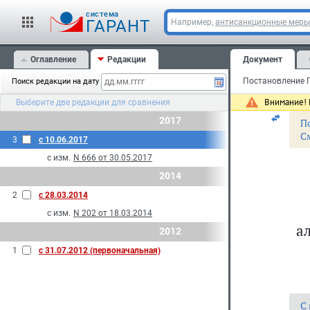
Пре
cистема
Рос
ГАРАНТ
Например,
антисанкционные меры
Оглавление
Редакции
Документ
Мос
Поиск редакции на дату
17 и
Внимание! 
Выберите две редакции для сравнения
2017
П
С
3
с 10.06.2017
с изм.
N 666 от 30.05.2017
2014
2
с 28.03.2014
с изм.
N 202 от 18.03.2014
а
2012
1
с 31.07.2012 (первоначальная)
С