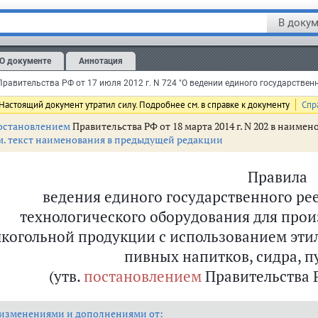
дседатель Правительства
сийской Федерации
В докум
О документе
Аннотация
ква
юля 2012 г. N 724
Настоящий документ утратил силу. Подробнее см. в справке к документу
Спр
остановлением
Правительства РФ от 18 марта 2014 г. N 202 в наим
м. текст наименования в предыдущей редакции
Правила
ведения единого государственного ре
технологического оборудования для прои
лкогольной продукции с использованием этил
пивных напитков, сидра, п
(утв.
постановлением
Правительства РФ
 изменениями и дополнениями от: