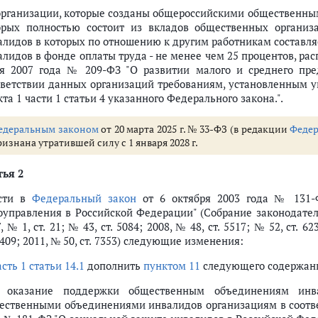
организации, которые созданы общероссийскими общественны
орых полностью состоит из вкладов общественных организ
алидов в которых по отношению к другим работникам составляе
алидов в фонде оплаты труда - не менее чем 25 процентов, рас
я 2007 года № 209-ФЗ "О развитии малого и среднего пре
тветствии данных организаций требованиям, установленным 
та 1 части 1 статьи 4 указанного Федерального закона.".
едеральным законом
от 20 марта 2025 г. № 33-ФЗ (в редакции
Федер
изнана утратившей силу с 1 января 2028 г.
тья 2
сти в
Федеральный закон
от 6 октября 2003 года № 131-
оуправления в Российской Федерации" (Собрание законодатель
, № 1, ст. 21; № 43, ст. 5084; 2008, № 48, ст. 5517; № 52, ст. 62
6409; 2011, № 50, ст. 7353) следующие изменения:
асть 1 статьи 14.1
дополнить
пунктом 11
следующего содержан
) оказание поддержки общественным объединениям инв
ественными объединениями инвалидов организациям в соотве