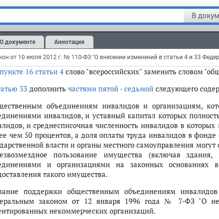
тья 1
В докум
сти в
Федеральный закон
от 24 ноября 1995 года № 181-ФЗ
рации" (Собрание законодательства Российской Федерации, 1995, 
О документе
Аннотация
, № 22, ст. 2026; 2003, № 2, ст. 167; № 43, ст. 4108; 2004, № 35, ст
енения:
пункте 16 статьи 4
слово "всероссийских" заменить словом "об
татью 33
дополнить
частями пятой - седьмой
следующего соде
щественным объединениям инвалидов и организациям, ко
единениями инвалидов, и уставный капитал которых полност
алидов, и среднесписочная численность инвалидов в которых
ее чем 50 процентов, а доля оплаты труда инвалидов в фонде 
ударственной власти и органы местного самоуправления могут
езвозмездное пользование имущества (включая здания,
единениями и организациями на законных основаниях 
доставления такого имущества.
зание поддержки общественным объединениям инвалидов 
еральным законом от 12 января 1996 года № 7-ФЗ "О нек
ентированных некоммерческих организаций.