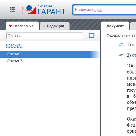
Ста
cистема
ГАРАНТ
Например,
аусн
Вне
Феде
Оглавление
Редакции
Документ
2002
изм
1) в
Свернуть
Статья 1
2)
с
Статья 2
"Об
объ
инв
мен
гос
в б
объ
пре
Ока
Фед
ори