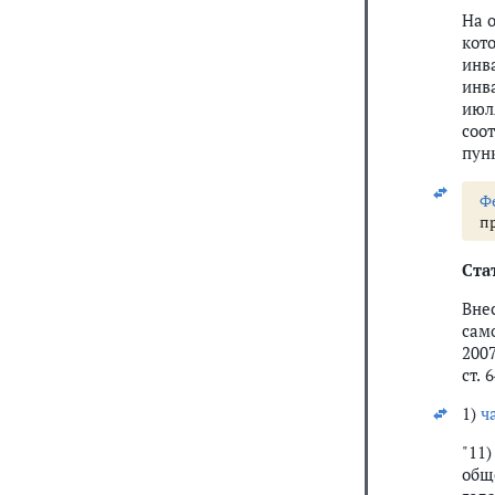
На 
кот
инв
инв
июл
соо
пунк
Ф
пр
Ста
Вне
сам
2007
ст. 
1)
ч
"11
общ