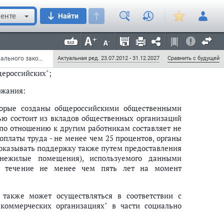
енте
Найти
 "О социальной защите инвалидов в Российской
№ 48, ст. 4563; 1999, № 2, ст. 232; № 29, ст. 3693;
. 3607; 2011, № 30, ст. 4596; № 45, ст. 6329) следующие
Федеральный закон от 10 июля 2012 г. № 110-ФЗ "О внесении изменений в статьи 4 и 33 Федерального закона "О социальной защите инвалидов в Российской Федерации" и Федеральный закон "Об общих принципах организации местного самоуправления в Российской Федерации" (с изменениями и дополнениями)
Актуальная ред. 23.07.2012 - 31.12.2027
Сравнить с будущей
щероссийских";
ржания:
торые созданы общероссийскими общественными
ью состоит из вкладов общественных организаций
 по отношению к другим работникам составляет не
оплаты труда - не менее чем 25 процентов, органы
 оказывать поддержку также путем предоставления
 нежилые помещения), используемого данными
в течение не менее чем пять лет на момент
также может осуществляться в соответствии с
оммерческих организациях" в части социально