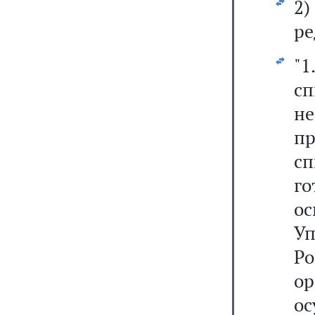
2
ре
"1
с
н
п
с
го
ос
У
Р
о
о