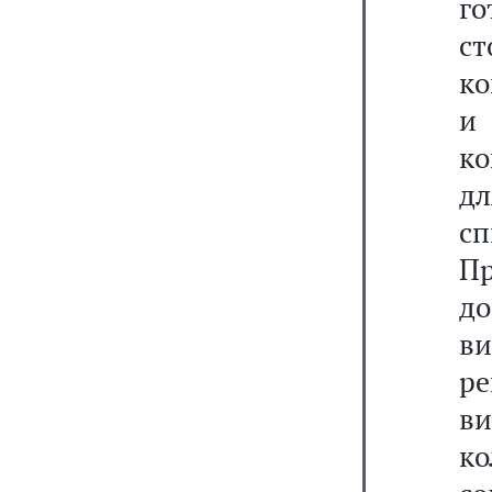
го
ст
ко
и
ко
дл
сп
П
д
в
ре
ви
ко