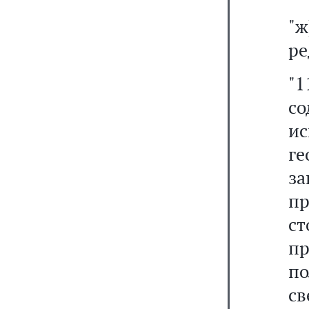
"ж
ре
"
со
и
г
з
пр
ст
пр
по
св