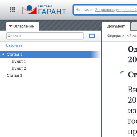
cистема
ГАРАНТ
Например,
Энциклопедия решений
П
Оглавление
Документ
ию
Свернуть
О
Статья 1
20
Пункт 1
Пункт 2
Ст
Статья 2
В
2
и
г
п