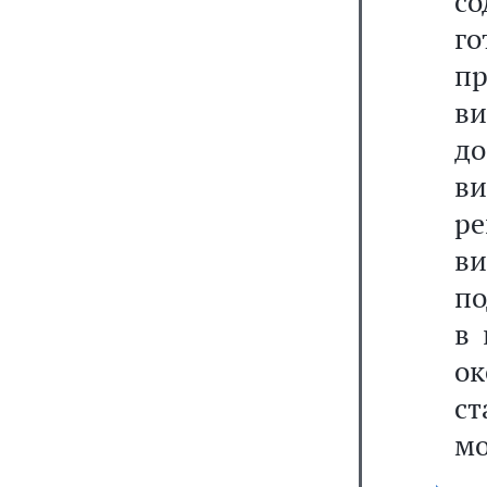
со
го
пр
ви
д
в
ре
ви
по
в 
ок
ст
мо