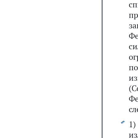
сп
п
з
Ф
с
о
по
и
(С
Ф
сл
1
из