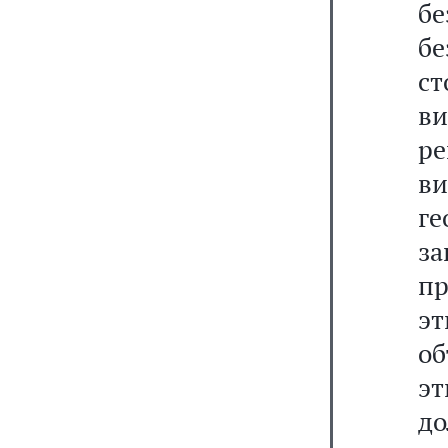
бе
б
с
в
ре
ви
г
з
пр
эт
об
эт
до