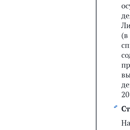
о
д
Ли
(в
с
со
пр
в
де
20
Ст
На