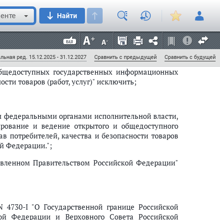
2300-I "О защите прав потребителей" (в редакции
енте
Найти
ъезда народных депутатов Российской Федерации и
Собрание законодательства Российской Федерации,
ст. 5275; 2011, N 30, ст. 4590) следующие изменения:
льная ред. 15.12.2025 - 31.12.2027
Сравнить с предыдущей
Сравнить с будущей
общедоступных государственных информационных
сти товаров (работ, услуг)" исключить;
ми федеральными органами исполнительной власти,
ирование и ведение открытого и общедоступного
в потребителей, качества и безопасности товаров
ой Федерации.";
овленном Правительством Российской Федерации"
 4730-I "О Государственной границе Российской
ой Федерации и Верховного Совета Российской