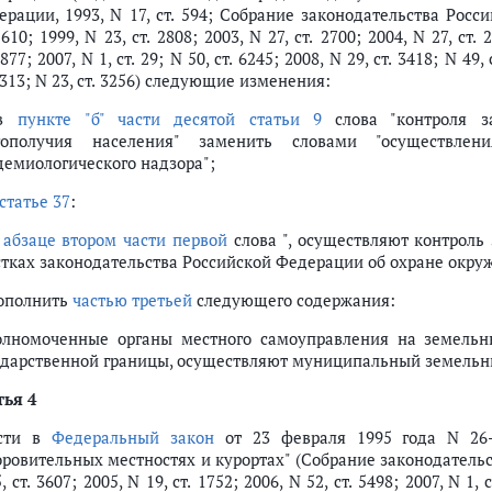
рации, 1993, N 17, ст. 594; Собрание законодательства Россий
5610; 1999, N 23, ст. 2808; 2003, N 27, ст. 2700; 2004, N 27, ст. 
2877; 2007, N 1, ст. 29; N 50, ст. 6245; 2008, N 29, ст. 3418; N 49, 
2313; N 23, ст. 3256) следующие изменения:
 в
пункте "б" части десятой статьи 9
слова "контроля за
гополучия населения" заменить словами "осуществлени
демиологического надзора";
статье 37
:
в
абзаце втором части первой
слова ", осуществляют контроль
стках законодательства Российской Федерации об охране окр
дополнить
частью третьей
следующего содержания:
олномоченные органы местного самоуправления на земельн
ударственной границы, осуществляют муниципальный земельны
тья 4
сти в
Федеральный закон
от 23 февраля 1995 года N 26-
ровительных местностях и курортах" (Собрание законодательств
, ст. 3607; 2005, N 19, ст. 1752; 2006, N 52, ст. 5498; 2007, N 1, с