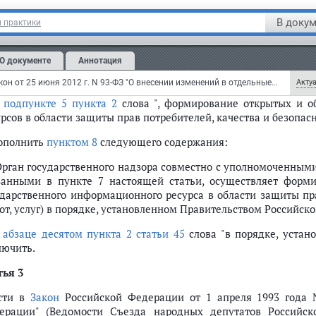
сти в
Закон
Российской Федерации от 7 февраля 1992 года N 
В докум
 практики
ерального закона
от 9 января 1996 года N 2-ФЗ) (Ведомости С
ховного Совета Российской Федерации, 1992, N 15, ст. 766; 
, N 3, ст. 140; 1999, N 51, ст. 6287; 2002, N 1, ст. 2; 2004, N 52, 
О документе
Аннотация
статье 40
:
Федеральный закон от 25 июня 2012 г. N 93-ФЗ "О внесении изменений в отдельные законодательные акты Российской Федерации по вопросам государственного контроля (надзора) и муниципального контроля" (с изменениями и дополнениями)
Актуа
в
подпункте 5 пункта 2
слова ", формирование открытых и 
рсов в области защиты прав потребителей, качества и безопасно
дополнить
пунктом 8
следующего содержания:
 Орган государственного надзора совместно с уполномоченны
занными в пункте 7 настоящей статьи, осуществляет форм
ударственного информационного ресурса в области защиты пра
от, услуг) в порядке, установленном Правительством Российск
в
абзаце десятом пункта 2 статьи 45
слова "в порядке, устан
лючить.
тья 3
сти в
Закон
Российской Федерации от 1 апреля 1993 года N
ерации" (Ведомости Съезда народных депутатов Российск