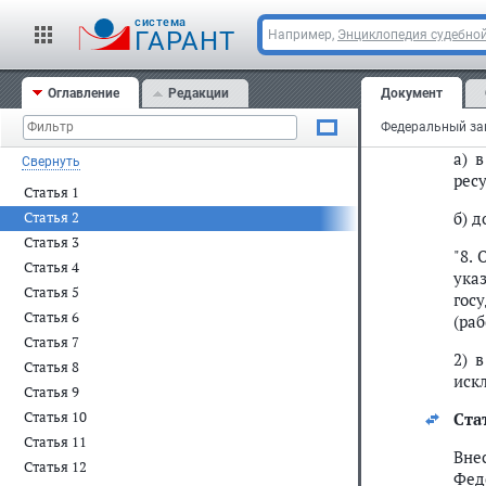
Вне
cистема
ГАРАНТ
Например,
Энциклопедия судебной
Фед
Вер
1996
Оглавление
Редакции
Документ
1) в
а) 
Свернуть
ресу
Статья 1
б) 
Статья 2
Статья 3
"8.
Статья 4
ука
Статья 5
гос
Статья 6
(раб
Статья 7
2) 
Статья 8
иск
Статья 9
Статья 10
Ста
Статья 11
Вне
Статья 12
Фед