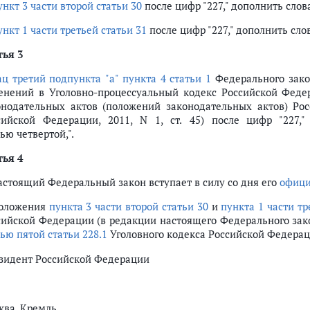
ункт 3 части второй статьи 30
после цифр "227," дополнить слова
ункт 1 части третьей статьи 31
после цифр "227," дополнить слов
тья 3
ац третий подпункта "а" пункта 4 статьи 1
Федерального закон
енений в Уголовно-процессуальный кодекс Российской Фед
онодательных актов (положений законодательных актов) Рос
сийской Федерации, 2011, N 1, ст. 45) после цифр "227,"
ью четвертой,".
тья 4
Настоящий Федеральный закон вступает в силу со дня его
офици
Положения
пункта 3 части второй статьи 30
и
пункта 1 части тр
сийской Федерации (в редакции настоящего Федерального зак
ью пятой статьи 228.1
Уголовного кодекса Российской Федераци
зидент Российской Федерации
ква, Кремль