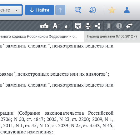
нодательства Российской Федерации, 1996, N 25,
 2010, N 49, ст. 6412; 2012, N 10, ст. 1166) следующие
енте
Найти
вами ", психотропных веществ или их аналогов";
Федеральный закон от 5 июня 2012 г. N 54-ФЗ "О внесении изменений в статьи 230 и 232 Уголовного кодекса Российской Федерации и отдельные законодательные акты Российской Федерации"
Период действия 07.06.2012 - ?
в" заменить словами ", психотропных веществ или
вами ", психотропных веществ или их аналогов";
в" заменить словами ", психотропных веществ или
ации (Собрание законодательства Российской
2706; N 50, ст. 4847; 2005, N 23, ст. 2200; 2009, N 1,
; 2011, N 1, ст. 45; N 15, ст. 2039; N 25, ст. 3533; N 45,
1166) следующие изменения: