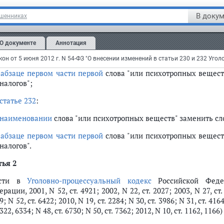
сти в
Уголовный кодекс
Российской Федерации (Собрание зако
2954; 2003, N 50, ст. 4848; 2009, N 31, ст. 3921; N 52, ст. 6453;
В докум
ошенниках
енения:
статье 230
:
О документе
Аннотация
наименовании
слова "или психотропных веществ" заменить сло
в
абзаце первом части первой
слова "или психотропных вещест
налогов";
статье 232
:
наименовании
слова "или психотропных веществ" заменить сло
в
абзаце первом части первой
слова "или психотропных вещест
налогов".
тья 2
ести в
Уголовно-процессуальный кодекс
Российской Федер
рации, 2001, N 52, ст. 4921; 2002, N 22, ст. 2027; 2003, N 27, ст. 
29; N 52, ст. 6422; 2010, N 19, ст. 2284; N 30, ст. 3986; N 31, ст. 4164
6322, 6334; N 48, ст. 6730; N 50, ст. 7362; 2012, N 10, ст. 1162, 