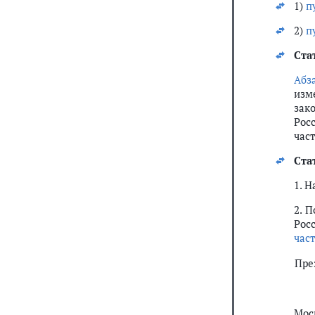
1)
п
2)
п
Ста
Абз
изм
зак
Рос
част
Ста
1. 
2. 
Рос
част
Пре
Мос