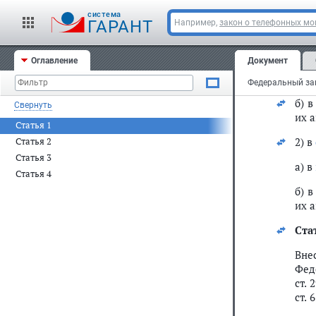
Вне
ст. 
cистема
ГАРАНТ
Например,
закон о телефонных м
изм
1) в
Оглавление
Документ
а) в
б) 
Свернуть
их а
Статья 1
2) в
Статья 2
Статья 3
а) в
Статья 4
б) 
их а
Ста
Вн
Феде
ст. 
ст. 