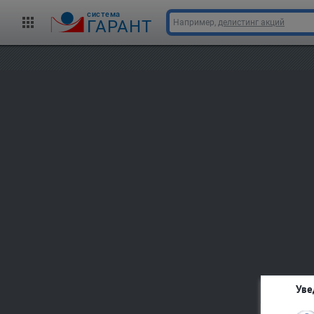
cистема
ГАРАНТ
Например,
делистинг акций
Уве