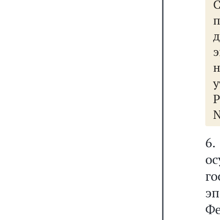
п
Р
N
6
о
г
эп
Фе