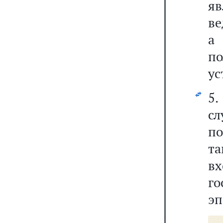
я
ве
а
п
ус
5.
сл
по
т
в
г
эп