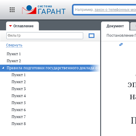
Мо
cистема
ГАРАНТ
Например,
закон о телефонных м
23
Оглавление
Документ
N 
Свернуть
Пункт 1
Пункт 2
Правила подготовки государственного доклада о состоянии санитар
Пункт 1
э
Пункт 2
Пункт 3
н
Пункт 4
Пункт 5
Пункт 6
Пункт 7
П
Пункт 8