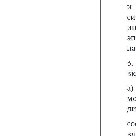
и
с
и
э
на
3
в
а)
м
ди
со
вл