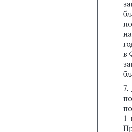
з
б
п
на
г
в 
з
бл
7.
п
по
1 
Пр