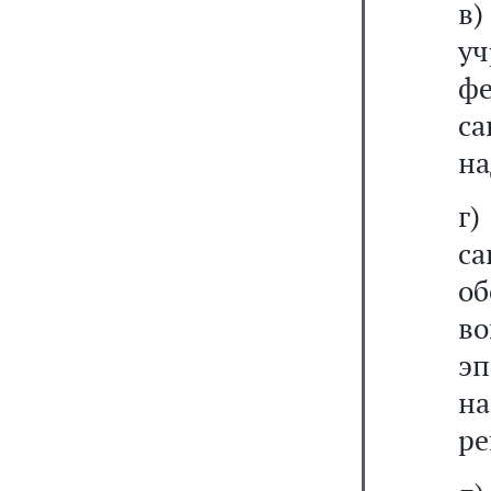
в)
у
ф
са
на
г)
са
о
в
э
н
р