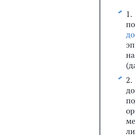
1
п
до
э
н
(д
2
д
по
ор
ме
ли