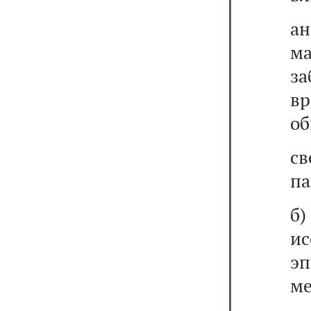
а
м
за
вр
об
с
па
б
и
э
м