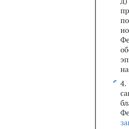
д
пр
по
но
Ф
о
э
на
4.
са
бл
Ф
за