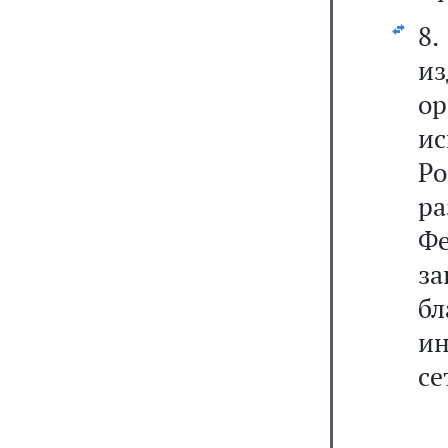
8
из
ор
и
Р
р
Фе
з
б
и
се