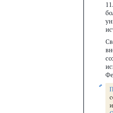
11
б
ун
ис
Св
в
с
и
Фе
П
с
и