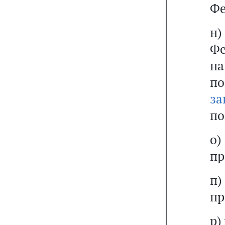
Фе
н
Фе
на
п
за
по
о)
пр
п)
пр
р)