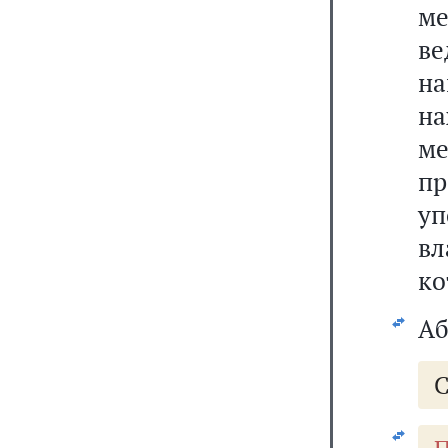
ме
ве
на
н
м
пр
уп
вл
ко
Аб
С