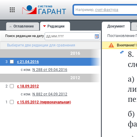
в
cистема
ГАРАНТ
Например,
счет-фактура
п
Оглавление
Редакции
Документ
ре
Поиск редакции на дату
вн
Внимание! 
Выберите две редакции для сравнения
8
2016
сл
3
с 21.04.2016
с изм.
N 288 от 09.04.2016
а
2012
ли
2
с 18.09.2012
с изм.
N 882 от 04.09.2012
пе
1
с 15.05.2012 (первоначальная)
б
фа