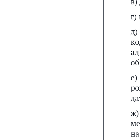
в)
г)
д)
ко
ад
об
е)
ро
да
ж)
м
н