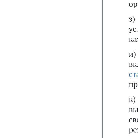
ор
з)
ус
ка
и)
в
ст
пр
к)
в
с
р