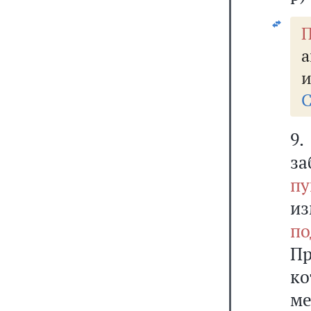
П
а
и
С
9
за
п
и
по
П
к
ме