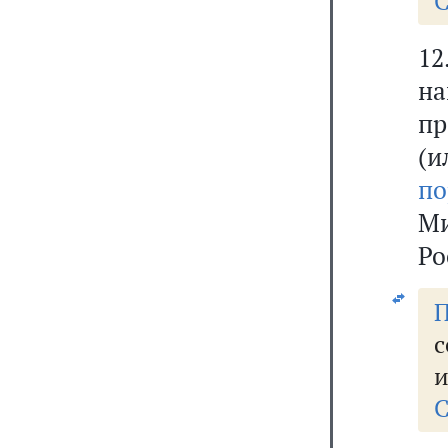
С
1
н
пр
(и
по
М
Ро
П
с
и
С