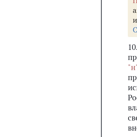
П
а
и
С
1
п
"
пр
и
Ро
вл
с
вн