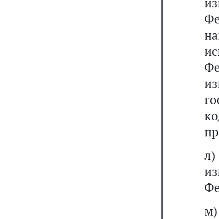
из
Ф
н
и
Ф
из
го
ко
пр
л)
и
Фе
м)