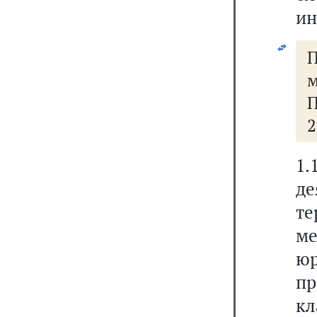
ин
П
2
1
д
т
м
ю
пр
кл