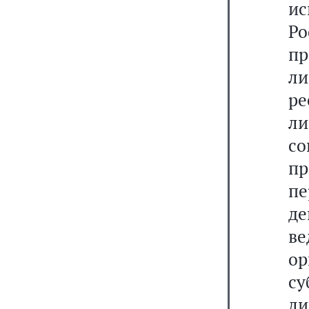
и
Р
п
ли
р
л
со
п
пе
д
в
о
с
ли