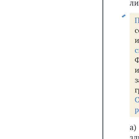
ли
П
с
и
с
и
г
р
а)
зд