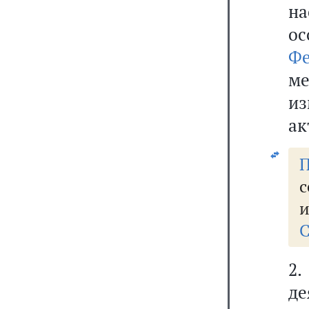
н
о
Фе
м
из
ак
П
с
и
С
2
де