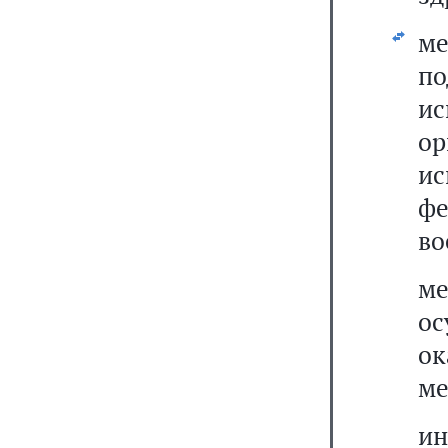
м
по
и
о
и
ф
во
м
о
о
ме
и