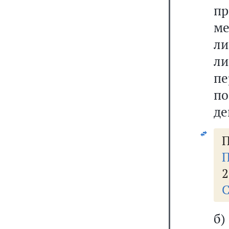
п
м
ли
ли
пе
п
де
П
П
2
С
б