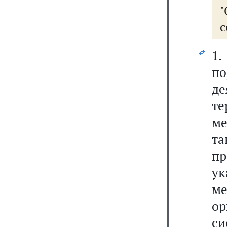
"
с
1
п
д
т
ме
т
п
ук
ме
о
си