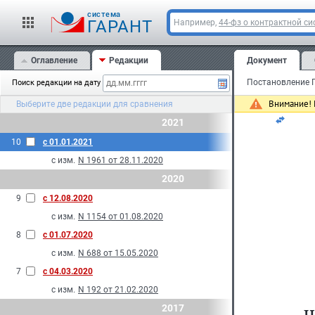
cистема
ГАРАНТ
Например,
44-фз о контрактной си
Мо
Оглавление
Редакции
Документ
16
Поиск редакции на дату
Внимание! 
Выберите две редакции для сравнения
2021
10
с 01.01.2021
с изм.
N 1961 от 28.11.2020
2020
9
с 12.08.2020
с изм.
N 1154 от 01.08.2020
8
с 01.07.2020
с изм.
N 688 от 15.05.2020
7
с 04.03.2020
с изм.
N 192 от 21.02.2020
ч
2017