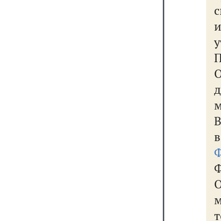
с
П
в
Ф
Ф