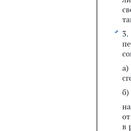
св
та
3
пе
со
а
сг
б)
на
от
в 