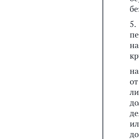
бе
5
пе
на
кр
на
о
ли
до
де
ил
до