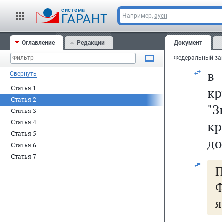
к
cистема
"
ГАРАНТ
Например,
аусн
кр
Оглавление
Редакции
Документ
сл
Свернуть
Статья 1
к
Статья 2
"
Статья 3
Статья 4
кр
Статья 5
до
Статья 6
Статья 7
Ф
я