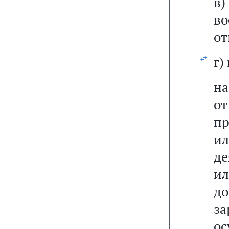
в
в
от
г)
на
от
пр
и
де
ил
до
з
ос