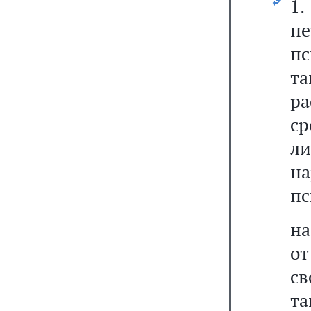
1.
п
пс
та
р
ср
л
н
пс
на
от
св
та