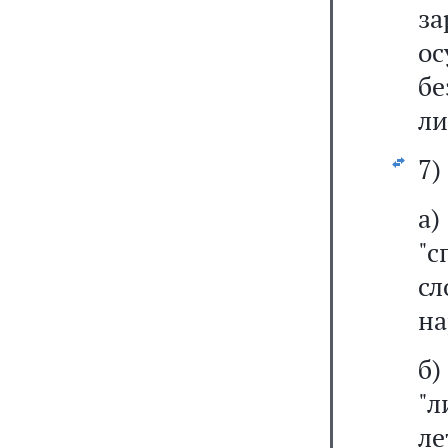
з
ос
б
ли
7)
а
"
с
на
б
"л
л