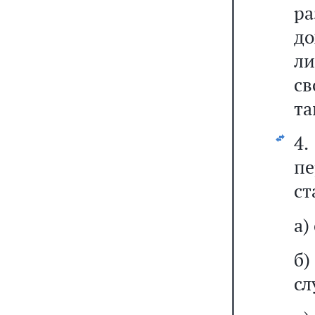
р
до
л
св
та
4
пе
ст
а)
б
сл