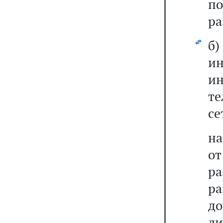
п
ра
б)
и
и
те
се
на
от
ра
р
до
л