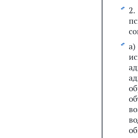
2
пс
со
а
и
ад
а
о
о
в
во
о