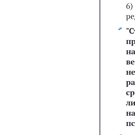
6
ре
"
п
на
в
н
р
ср
л
н
пс