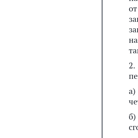
от
за
за
н
та
2
пе
а
че
б
сг