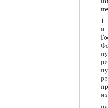
п
н
1.
и
Г
Ф
п
ре
п
р
п
из
на