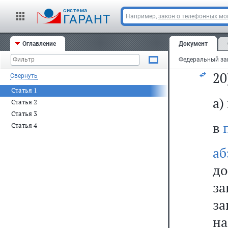
за
cистема
за
ГАРАНТ
Например,
закон о телефонных м
н
Оглавление
Документ
та
20
Свернуть
Статья 1
а)
Статья 2
Статья 3
в
Статья 4
аб
до
за
за
на