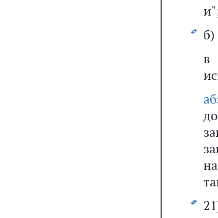
и"
б)
ис
аб
до
за
за
н
та
2