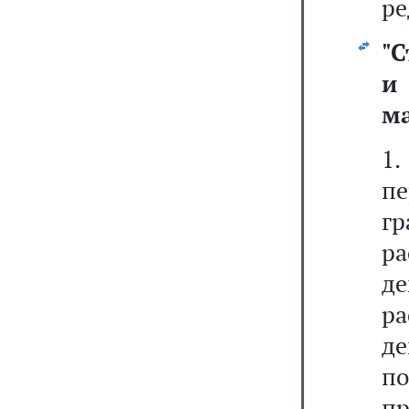
ре
"
С
и
ма
1
п
гр
р
де
р
д
п
пр