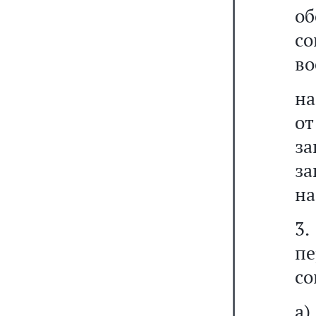
о
с
во
на
от
за
за
на
3
пе
со
а