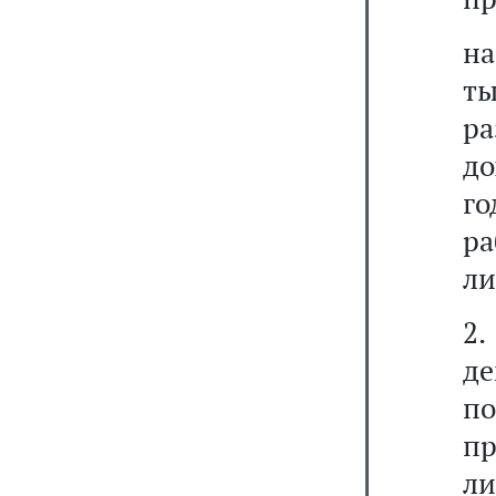
на
ты
р
до
го
р
ли
2
д
п
п
ли