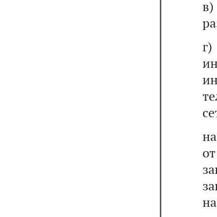
в
ра
г)
и
и
те
се
на
от
за
за
н