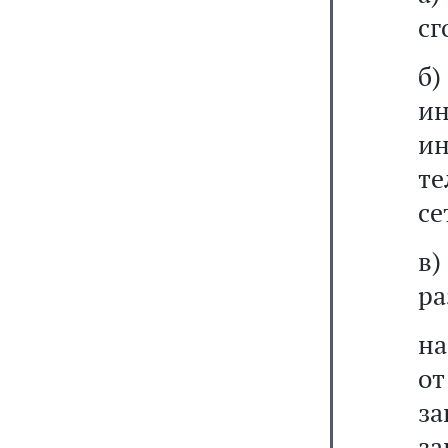
сг
б)
и
и
те
се
в
ра
на
от
за
за