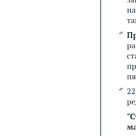
н
та
П
ра
с
пр
пя
2
ре
"
С
м