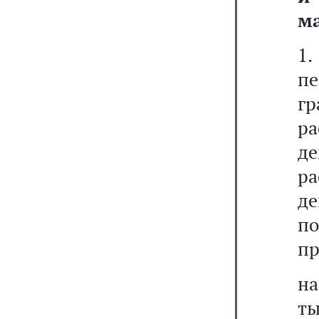
ма
1
п
гр
р
де
р
д
п
пр
на
ты