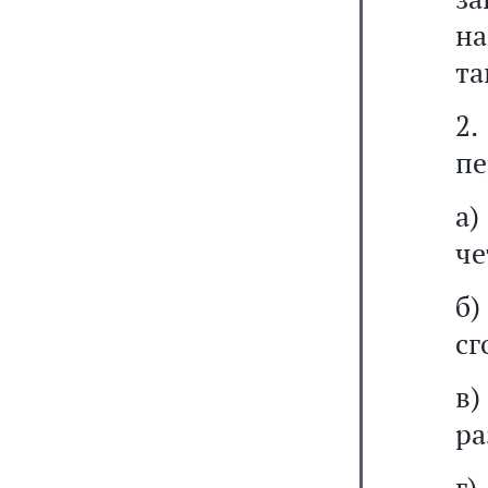
н
та
2
пе
а
че
б
сг
в
ра
г)