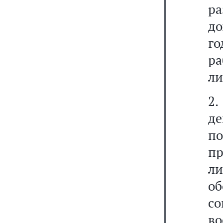
р
до
го
р
ли
2
д
п
п
ли
о
с
во