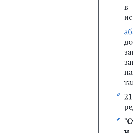
ис
аб
до
за
за
н
та
2
ре
"
С
и