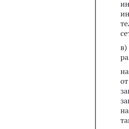
и
и
те
се
в
ра
на
от
за
за
н
та