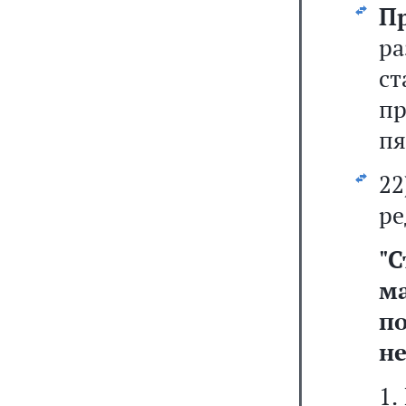
П
ра
с
пр
пя
2
ре
"
С
м
п
н
1.