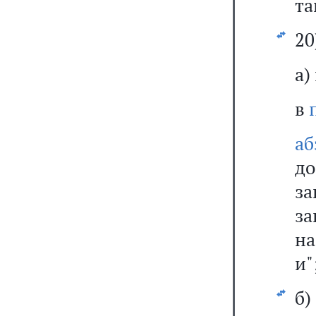
та
20
а)
в
аб
до
за
за
на
и"
б)