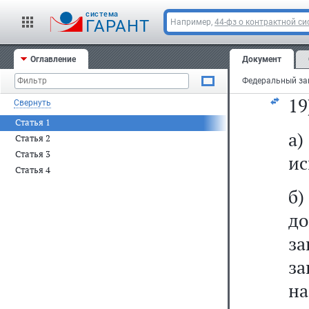
от
cистема
пр
ГАРАНТ
Например,
44-фз о контрактной си
и
Оглавление
Документ
де
19
Свернуть
Статья 1
а
Статья 2
Статья 3
ис
Статья 4
б)
до
за
за
н