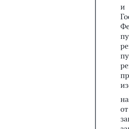
и
Г
Ф
п
ре
п
р
п
из
на
от
за
за