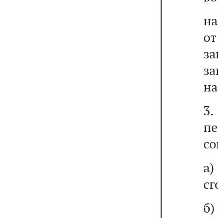
на
от
за
за
на
3
пе
со
а
сг
б)