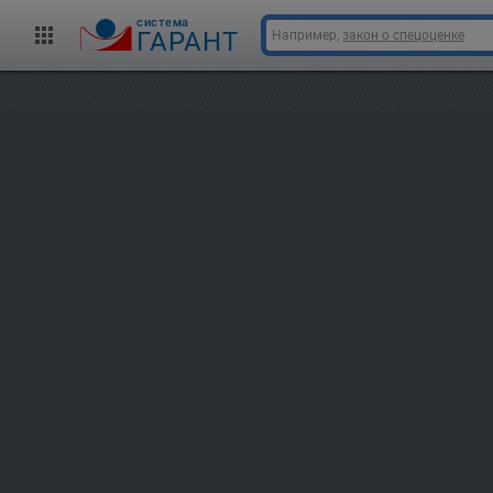
cистема
ГАРАНТ
Например,
закон о спецоценке