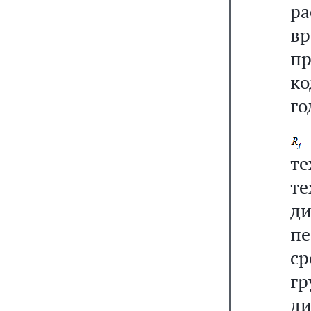
р
вр
п
ко
го
т
те
д
пе
ср
г
ди