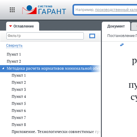
Мо
cистема
ГАРАНТ
Например,
производственный кале
22
Оглавление
Документ
N 
Свернуть
Пункт 1
р
Пункт 2
Методика расчета нормативов минимальной обеспеченности населен
Пункт 1
п
Пункт 2
Пункт 3
с
Пункт 4
Пункт 5
Пункт 6
Пункт 7
Пункт 8
Приложение. Технологически совместимые группы транспортных 