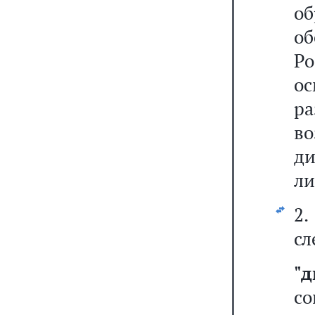
об
о
Р
о
р
в
ди
ли
2.
сл
"
со