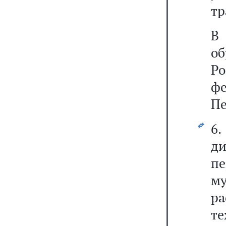
тр
В
о
Р
фе
Пе
6
д
п
м
р
т