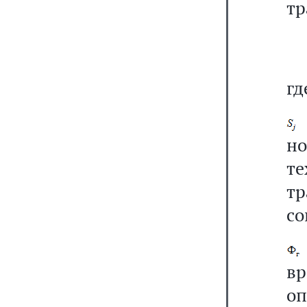
тр
гд
н
т
тр
со
в
о