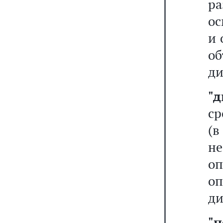
р
ос
и 
о
ди
"д
ср
(
н
оп
о
ди
"п