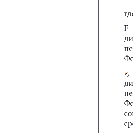
гд
F
д
пе
Фе
д
пе
Ф
с
ср