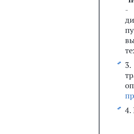
- 
ди
п
вы
те
3.
т
о
п
4.