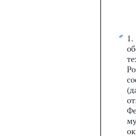
1
о
т
Ро
с
(д
от
Ф
м
о