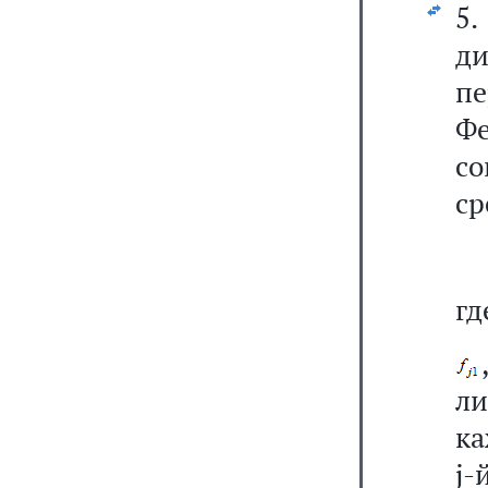
5
д
пе
Ф
с
ср
гд
л
ка
j-