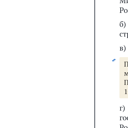
М
Ро
б
ст
в)
П
П
1
г
г
Ро