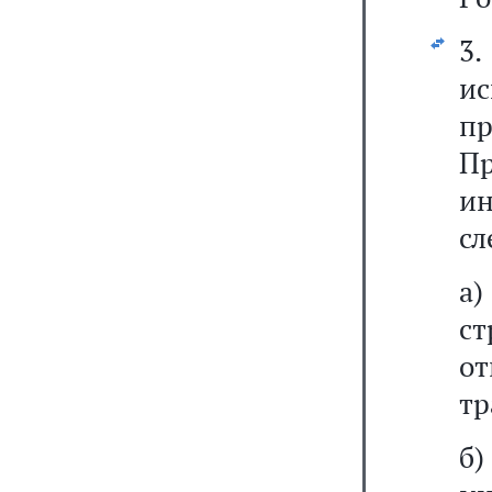
3.
ис
п
П
ин
сл
а)
с
о
тр
б