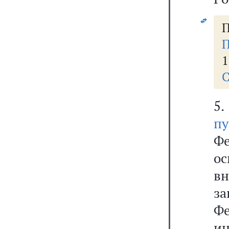
П
П
1
С
5
п
Ф
о
в
з
Ф
и