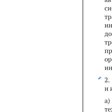
с
т
ин
д
т
п
о
ин
2.
и 
а
т