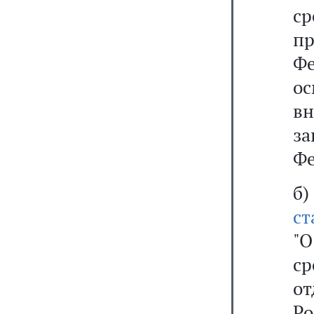
ср
п
Ф
о
в
з
Фе
б)
с
"О
с
о
Ро