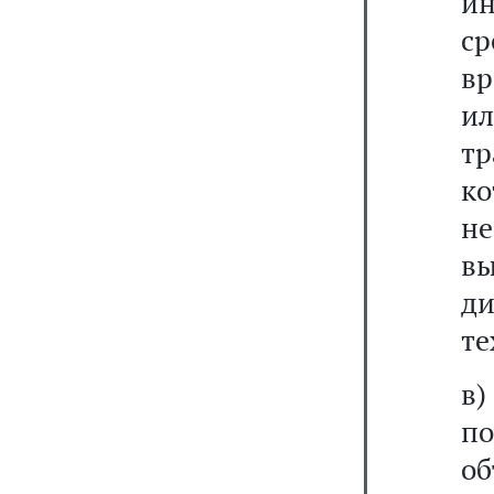
и
с
вр
и
тр
к
не
в
д
те
в
п
об