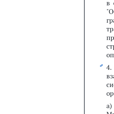
в 
"
гр
т
п
с
оп
4
в
си
ор
а)