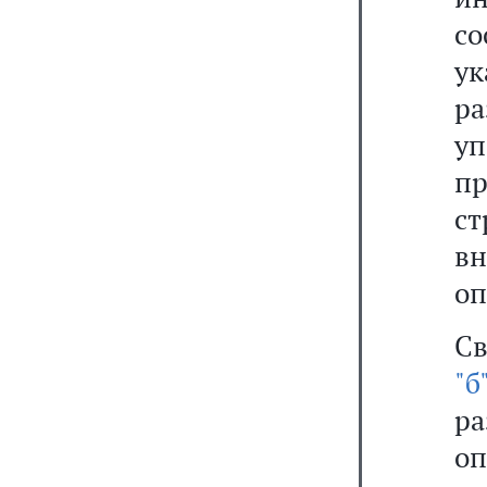
с
у
ра
у
п
ст
в
оп
Св
"
р
о