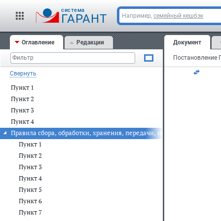
Мо
cистема
ГАРАНТ
Например,
семейный кешбэк
23
Оглавление
Редакции
Документ
N 
Свернуть
Пункт 1
Пункт 2
Пункт 3
Пункт 4
Правила сбора, обработки, хранения, передачи, использования инф
Пункт 1
Пункт 2
Пункт 3
Пункт 4
Пункт 5
Пункт 6
Пункт 7