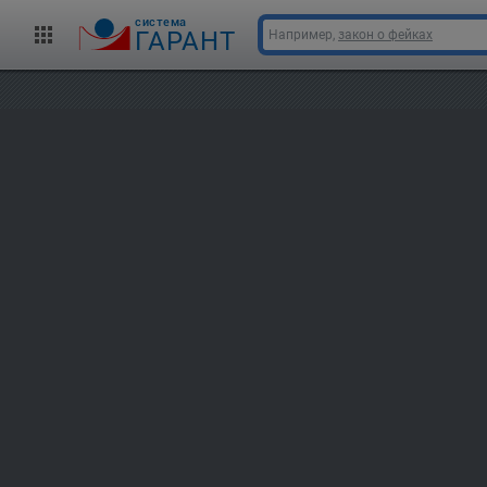
cистема
ГАРАНТ
Например,
закон о фейках