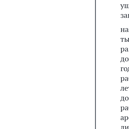
у
за
на
ты
р
до
го
ра
ле
до
ра
ар
ли