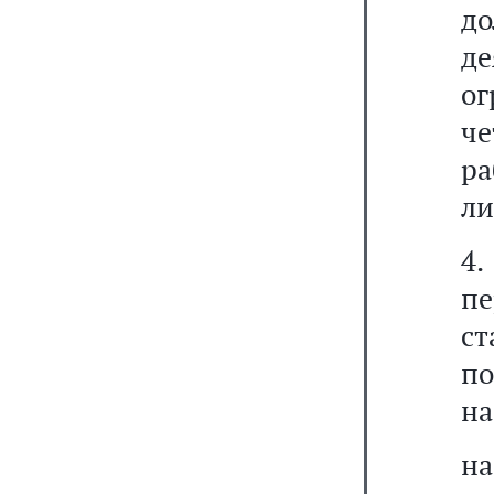
до
де
о
ч
р
ли
4
пе
с
п
на
на