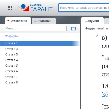
cистема
"
ГАРАНТ
Например,
штрафы за нарушение
р
Оглавление
Редакции
Документ
ли
в
Свернуть
Статья 1
сл
Статья 2
Статья 3
"
Статья 4
р
Статья 5
Статья 6
ли
Статья 7
Статья 8
1
26
"н