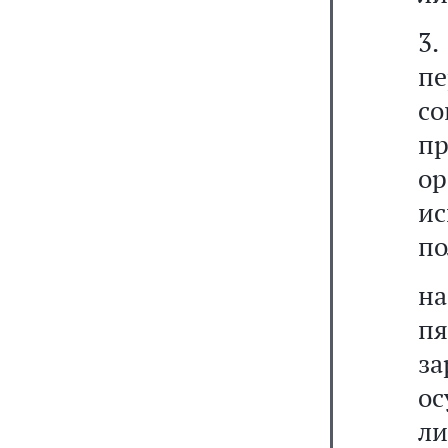
3
пе
с
п
ор
и
по
н
п
з
ос
ли