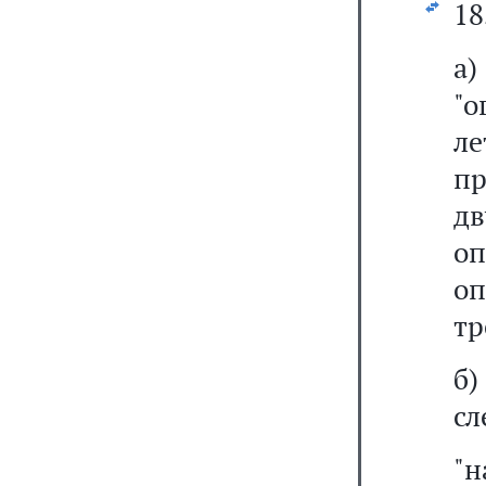
18
а
"о
л
пр
д
оп
оп
тр
б
сл
"