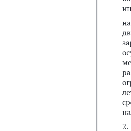
ин
н
д
з
ос
м
ра
ог
ле
ср
на
2.