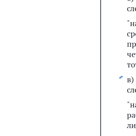
сл
"н
с
пр
че
то
в
сл
"
р
ли