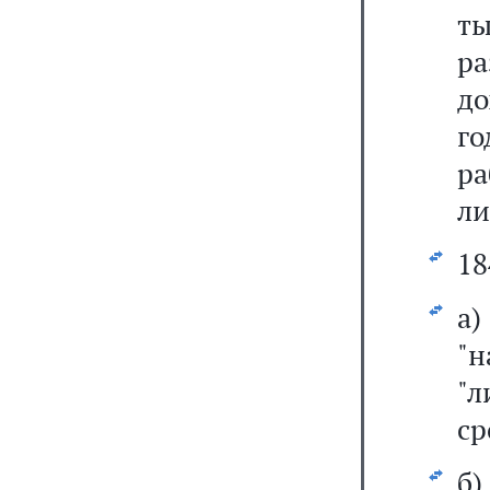
ты
р
до
го
ра
ли
18
а
"н
"
ср
б