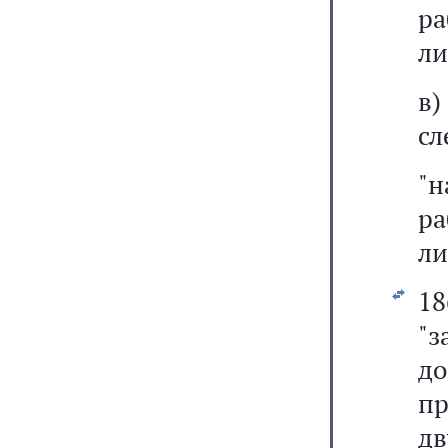
р
ли
в
сл
"
р
ли
1
"з
д
пр
д