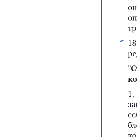
оп
оп
тр
1
ре
"
С
к
1.
з
ес
б
к