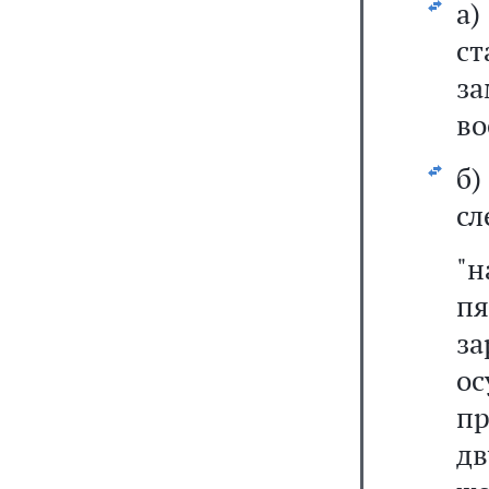
а)
ст
з
во
б
сл
"
п
з
ос
пр
дв