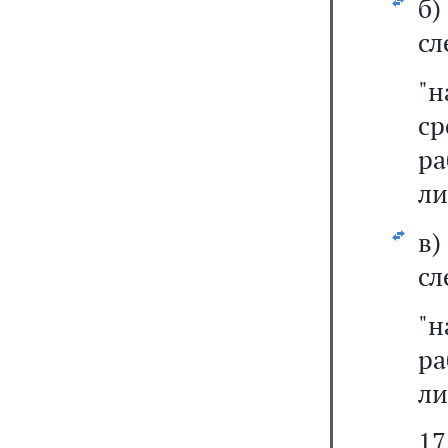
б
сл
"н
ср
р
ли
в
сл
"
р
ли
17