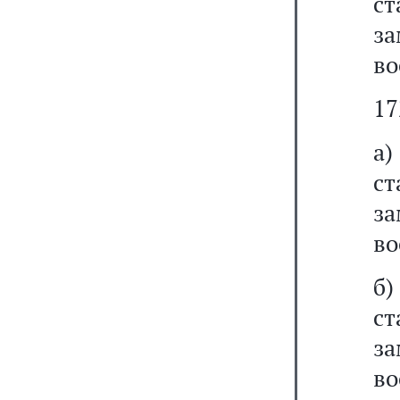
ст
з
во
17
а)
ст
з
во
б)
ст
з
во