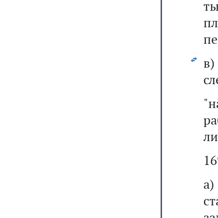
ты
пл
пе
в
сл
"
р
ли
16
а)
ст
з