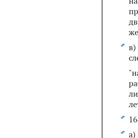
н
пр
дв
же
в
сл
"
ра
ли
ле
16
а)