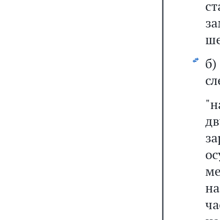
с
з
ше
б
сл
"
д
з
ос
ме
н
ча