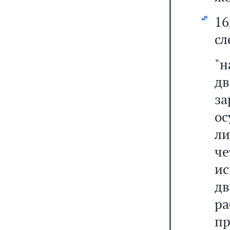
1
сл
"н
дв
з
ос
ли
че
ис
д
ра
пр