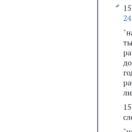
1
24
"н
ты
р
до
го
р
ли
1
сл
"н