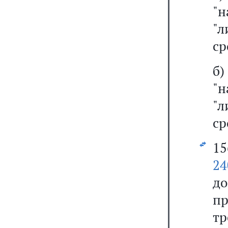
"н
"
ср
б
"н
"
ср
1
24
д
пр
тр