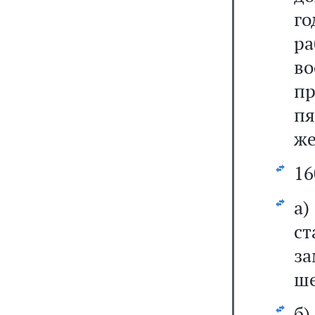
го
р
в
пр
пя
же
16
а)
с
з
ше
б