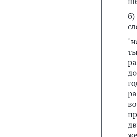
ше
б
сл
"н
ты
р
до
го
р
в
пр
дв
же