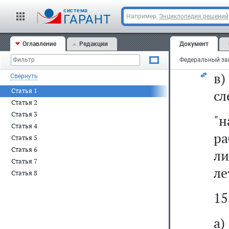
со
cистема
ру
ГАРАНТ
Например,
Энциклопедия решений
ил
Оглавление
Редакции
Документ
до
в
Свернуть
Статья 1
сл
Статья 2
Статья 3
"
Статья 4
р
Статья 5
Статья 6
л
Статья 7
ле
Статья 8
15
а