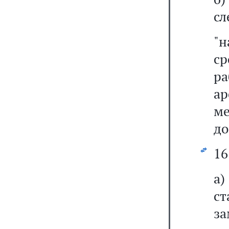
сл
"н
ср
р
а
ме
до
16
а)
с
з