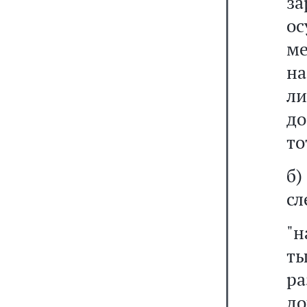
з
ос
ме
на
ли
до
то
б
сл
"н
ты
р
до