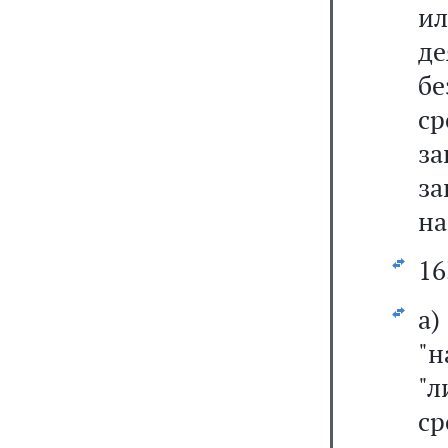
и
де
бе
с
за
за
на
16
а
"н
"
ср