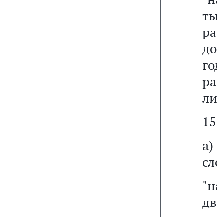
ты
р
до
го
р
ли
15
а
сл
"
д