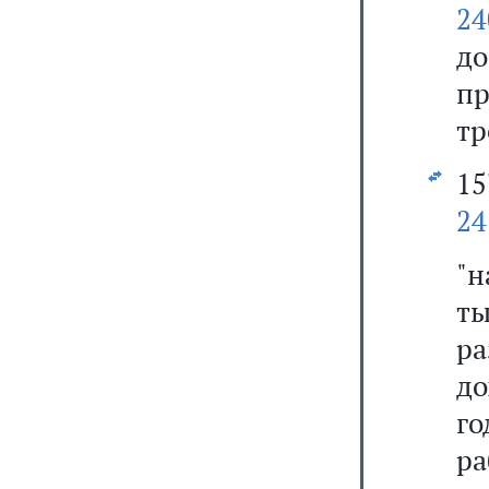
24
д
пр
тр
1
24
"н
ты
р
до
го
р