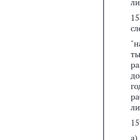
ли
1
сл
"н
ты
р
до
го
р
ли
15
а