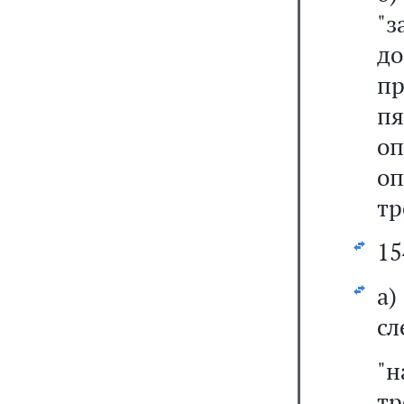
"з
д
пр
п
оп
оп
тр
15
а
сл
"
т