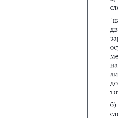
сл
"
д
з
ос
ме
на
ли
до
то
б
сл