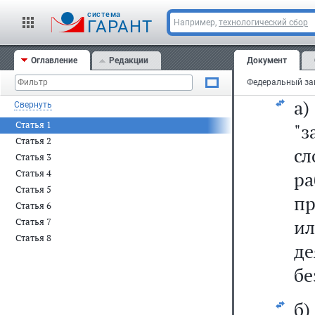
до
cистема
ГАРАНТ
Например,
технологический сбор
то
Оглавление
Редакции
Документ
15
а
Свернуть
Статья 1
"
Статья 2
с
Статья 3
Статья 4
ра
Статья 5
пр
Статья 6
и
Статья 7
Статья 8
де
бе
б