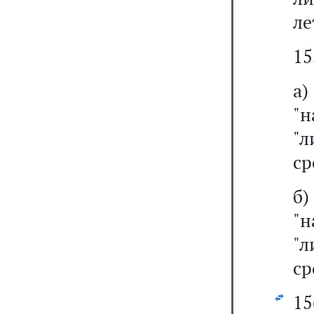
ле
15
а
"н
"
ср
б
"н
"
ср
1