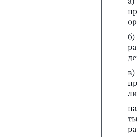
а
п
ор
б
ра
де
в
п
ли
на
ты
р