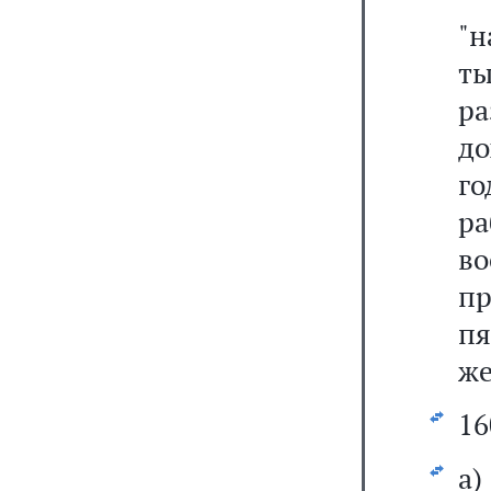
"н
ты
р
до
го
р
в
пр
пя
же
16
а)