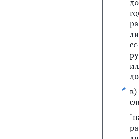
до
го
р
ли
со
ру
ил
до
в
сл
"
р
л