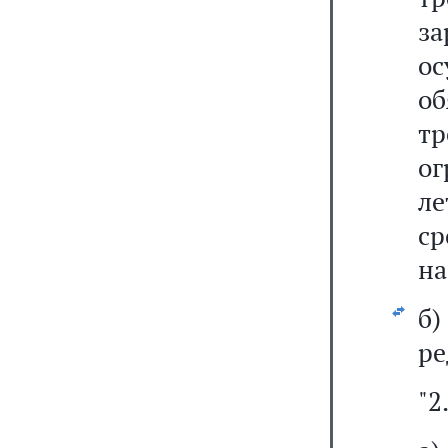
з
ос
о
т
ог
ле
ср
на
б
ре
"2