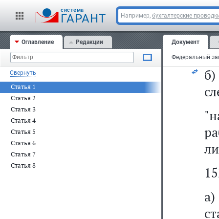
"л
cистема
т
ГАРАНТ
Например,
бухгалтерские проводк
пр
Оглавление
Редакции
Документ
тр
б
Свернуть
Статья 1
сл
Статья 2
Статья 3
"
Статья 4
р
Статья 5
Статья 6
ли
Статья 7
Статья 8
15
а)
ст