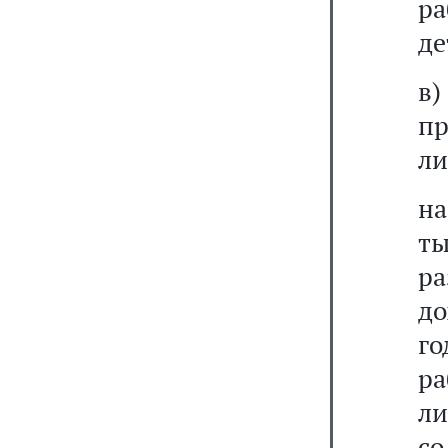
ра
де
в
п
ли
на
ты
р
до
го
р
ли
со