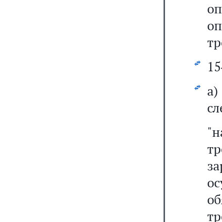
оп
оп
тр
15
а
сл
"
т
з
ос
о
т