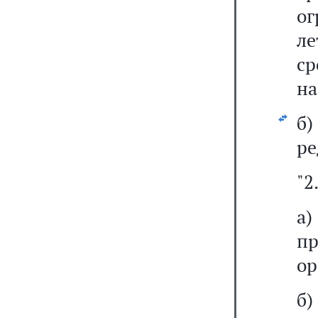
ог
ле
ср
на
б
ре
"2
а
п
ор
б