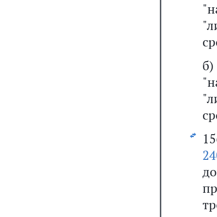
"н
"
ср
б
"н
"
ср
1
24
д
пр
тр