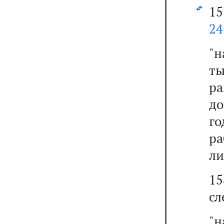
1
24
"н
ты
р
до
го
р
ли
1
сл
"н