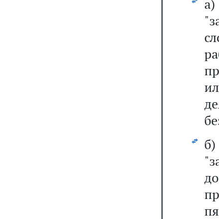
а
"
с
ра
пр
и
де
бе
б
"з
д
пр
п