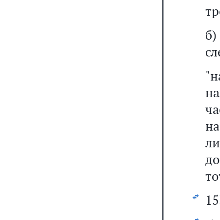
тр
б
сл
"н
н
ча
на
ли
до
то
15