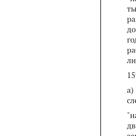
ты
р
до
го
р
ли
15
а
сл
"
д
з