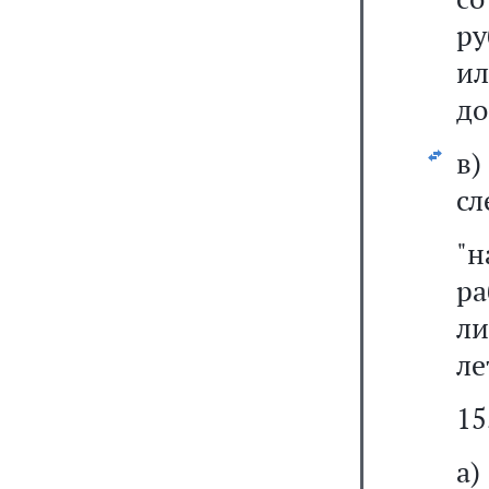
ру
ил
до
в
сл
"
р
л
ле
15
а