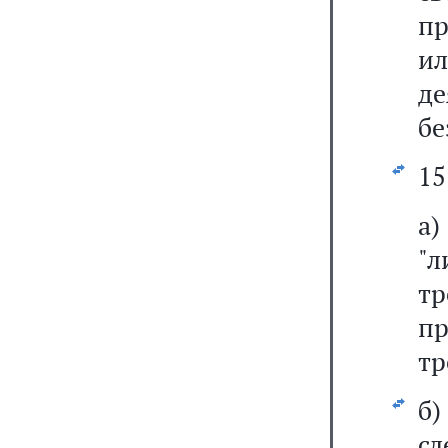
пр
и
де
бе
15
а
"л
т
пр
тр
б
сл