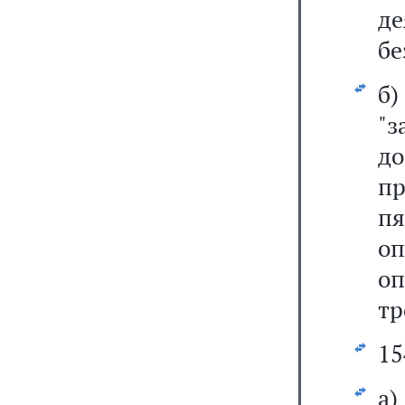
де
бе
б
"з
д
пр
п
оп
оп
тр
15
а