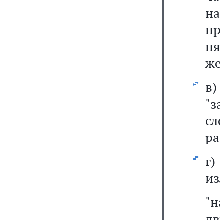
н
пр
пя
же
в
"з
с
ра
г
из
"
д