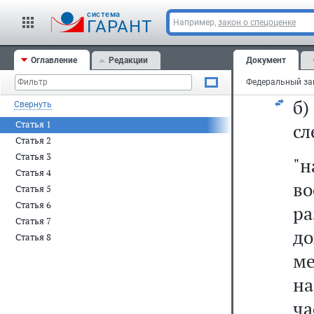
н
cистема
пр
ГАРАНТ
Например,
закон о спецоценке
тр
Оглавление
Редакции
Документ
же
б
Свернуть
Статья 1
сл
Статья 2
Статья 3
"
Статья 4
в
Статья 5
Статья 6
р
Статья 7
до
Статья 8
ме
н
ча