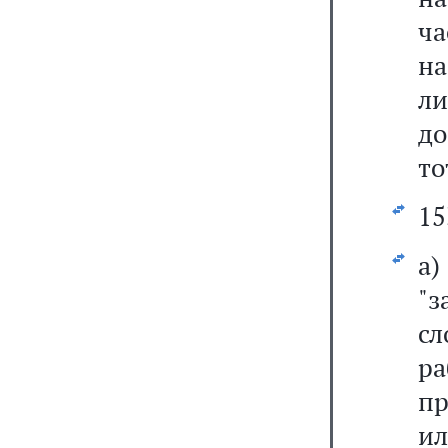
ча
на
ли
до
то
15
а
"
с
ра
пр
и