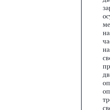
з
ос
ме
н
ча
на
с
пр
д
оп
оп
тр
св