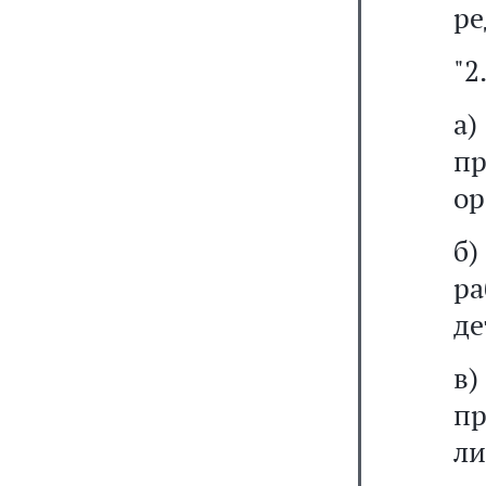
ре
"2
а
п
ор
б
ра
де
в
п
ли