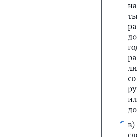
на
ты
р
до
го
р
ли
со
ру
ил
до
в
сл