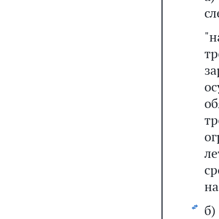
сл
"
т
з
ос
о
т
ог
ле
ср
на
б