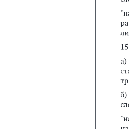
"
р
ли
15
а)
ст
тр
б
сл
"н
н