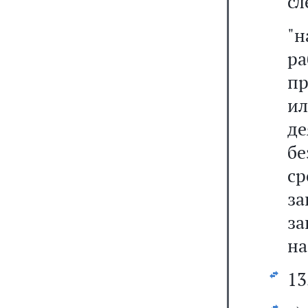
сл
"
ра
пр
и
де
бе
с
за
за
на
13