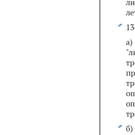
л
ле
13
а
"л
т
пр
т
оп
оп
тр
б