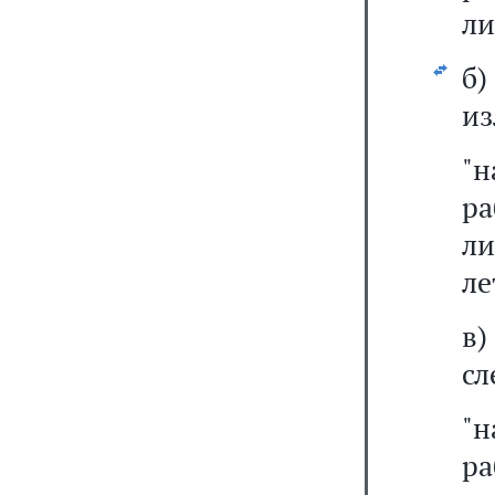
ли
б
из
"
р
л
ле
в
сл
"
р