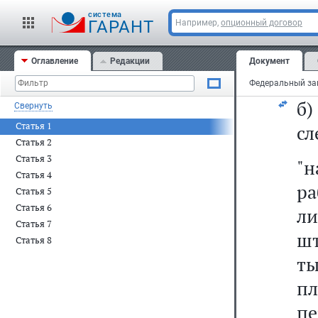
ис
cистема
д
ГАРАНТ
Например,
опционный договор
р
Оглавление
Редакции
Документ
ли
б
Свернуть
Статья 1
сл
Статья 2
Статья 3
"
Статья 4
р
Статья 5
Статья 6
ли
Статья 7
ш
Статья 8
ты
пл
п