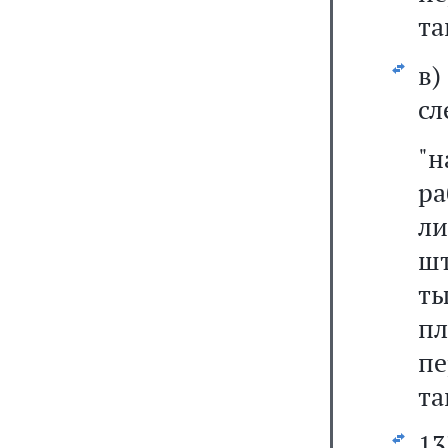
та
в
сл
"
р
ли
ш
ты
пл
п
та
13