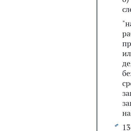
сл
"
ра
пр
и
де
бе
с
за
за
на
1