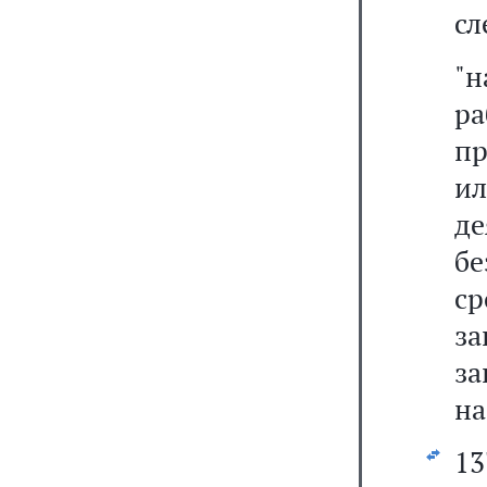
сл
"
ра
пр
и
де
бе
с
за
за
на
13