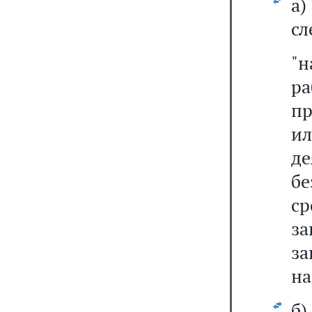
а
сл
"
ра
пр
и
де
бе
с
за
за
на
б