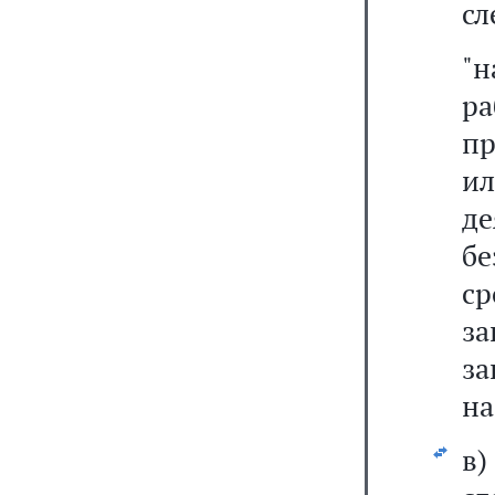
сл
"
ра
пр
и
де
бе
с
за
за
на
в