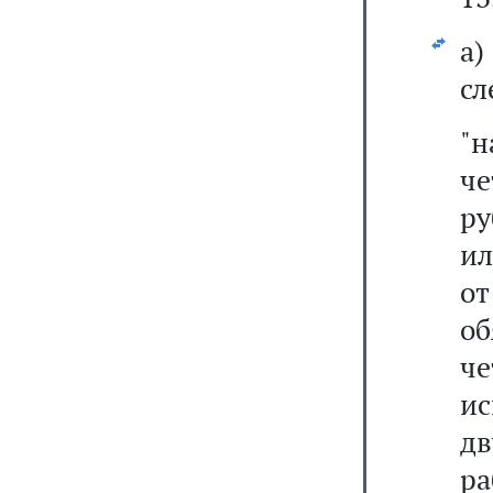
а
сл
"
ч
ру
ил
от
о
че
ис
д
р