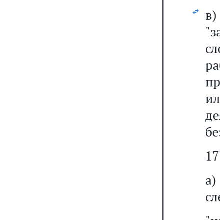
в
"з
с
ра
пр
и
де
бе
17
а
сл