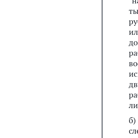
"н
т
ру
ил
д
р
в
ис
д
р
ли
б
сл