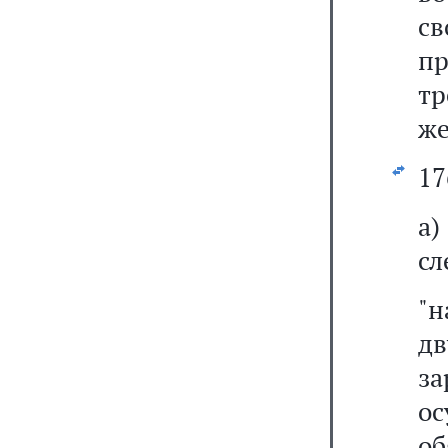
с
пр
тр
же
17
а
сл
"
д
з
ос
о