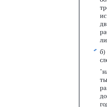
т
ис
д
ра
ли
б
сл
"н
ты
р
до
го