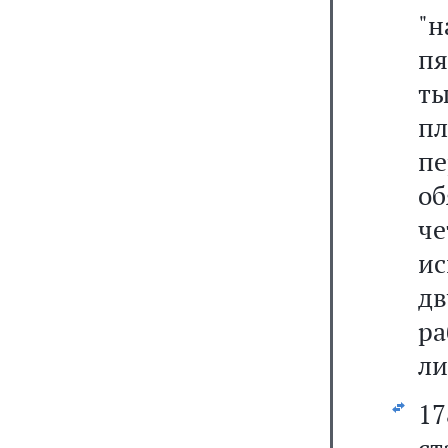
"н
пя
ты
пл
пе
о
че
ис
д
ра
ли
17