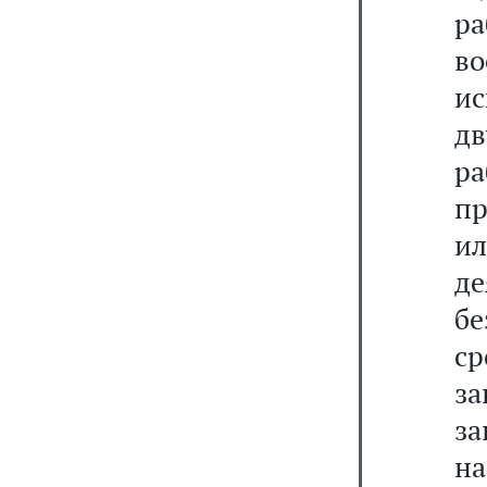
р
в
ис
д
ра
пр
и
де
бе
с
за
за
на