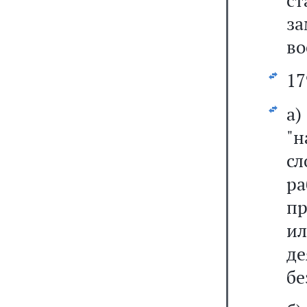
ст
з
во
17
а
"н
с
ра
пр
и
де
бе