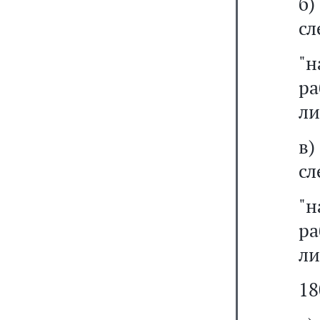
б
сл
"
р
ли
в
сл
"
р
ли
18