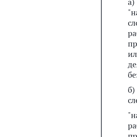
а
"
с
ра
пр
и
де
бе
б
сл
"
ра
пр