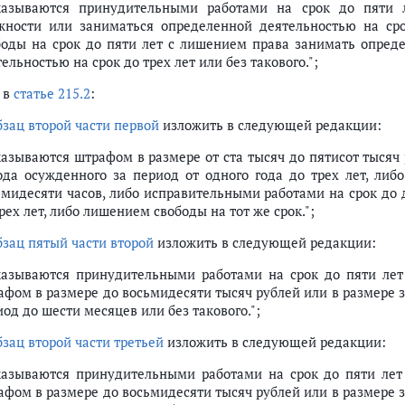
казываются принудительными работами на срок до пяти 
жности или заниматься определенной деятельностью на ср
боды на срок до пяти лет с лишением права занимать опред
ельностью на срок до трех лет или без такового.";
 в
статье 215.2
:
бзац второй части первой
изложить в следующей редакции:
казываются штрафом в размере от ста тысяч до пятисот тысяч
ода осужденного за период от одного года до трех лет, либ
ьмидесяти часов, либо исправительными работами на срок до 
рех лет, либо лишением свободы на тот же срок.";
бзац пятый части второй
изложить в следующей редакции:
казываются принудительными работами на срок до пяти лет
афом в размере до восьмидесяти тысяч рублей или в размере 
од до шести месяцев или без такового.";
бзац второй части третьей
изложить в следующей редакции:
казываются принудительными работами на срок до пяти лет
афом в размере до восьмидесяти тысяч рублей или в размере 