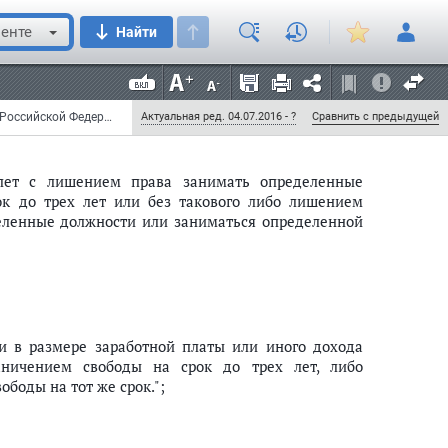
енте
Найти
лет с лишением права занимать определенные
ок до трех лет или без такового либо лишением
еленные должности или заниматься определенной
Федеральный закон от 7 декабря 2011 г. N 420-ФЗ "О внесении изменений в Уголовный кодекс Российской Федерации и отдельные законодательные акты Российской Федерации" (с изменениями и дополнениями)
Актуальная ред. 04.07.2016 - ?
Сравнить с предыдущей
лет с лишением права занимать определенные
ок до трех лет или без такового либо лишением
еленные должности или заниматься определенной
и в размере заработной платы или иного дохода
аничением свободы на срок до трех лет, либо
боды на тот же срок.";