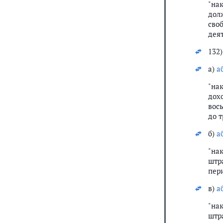
"на
дол
сво
деят
132)
а)
а
"на
дох
вос
до т
б)
а
"на
штр
пери
в)
а
"на
штр