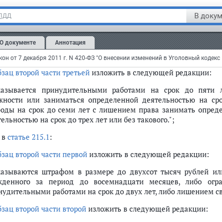
бзац второй части второй
изложить в следующей редакции:
В докум
 ПДД
казывается принудительными работами на срок до пяти 
жности или заниматься определенной деятельностью на ср
О документе
Аннотация
боды на срок до пяти лет с лишением права занимать опред
ельностью на срок до трех лет или без такового.";
бзац второй части третьей
изложить в следующей редакции:
казывается принудительными работами на срок до пяти 
жности или заниматься определенной деятельностью на ср
боды на срок до семи лет с лишением права занимать опред
ельностью на срок до трех лет или без такового.";
 в
статье 215.1
:
бзац второй части первой
изложить в следующей редакции:
казываются штрафом в размере до двухсот тысяч рублей ил
жденного за период до восемнадцати месяцев, либо огр
нудительными работами на срок до двух лет, либо лишением сво
бзац второй части второй
изложить в следующей редакции: