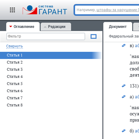
б)
а
cистема
ГАРАНТ
Например,
штрафы за нарушение
"на
дол
Оглавление
Редакции
Документ
сво
деят
в)
а
Свернуть
Статья 1
"на
дол
Статья 2
сво
Статья 3
деят
Статья 4
Статья 5
131)
Статья 6
а)
а
Статья 7
Статья 8
"на
осу
при
б)
а