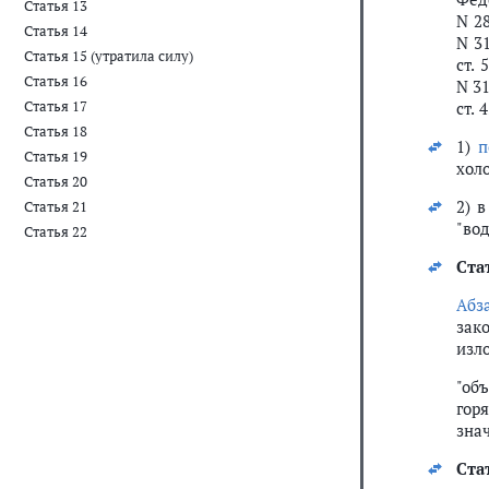
Статья 13
N 28
Статья 14
N 31
Статья 15 (утратила силу)
ст. 
Статья 16
N 31
Статья 17
ст. 
Статья 18
1)
п
Статья 19
хол
Статья 20
2) 
Статья 21
"во
Статья 22
Ста
Абз
зако
изл
"об
гор
знач
Ста