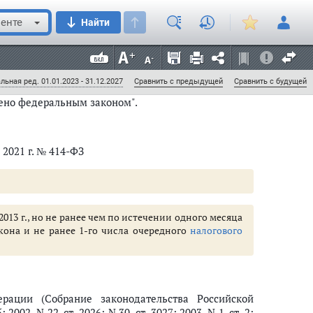
енте
Найти
, холодное водоснабжение с использованием
одоснабжения, обязаны обеспечить соответствие
пидемиологическим требованиям.";
льная ред. 01.01.2023 - 31.12.2027
Сравнить с предыдущей
Сравнить с будущей
рено федеральным законом".
 2021 г. № 414-ФЗ
 2013 г., но не ранее чем по истечении одного месяца
она и не ранее 1-го числа очередного
налогового
рации (Собрание законодательства Российской
 2002, N 22, ст. 2026; N 30, ст. 3027; 2003, N 1, ст. 2;