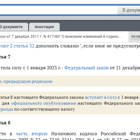
 4596) следующие изменения:
В докум
ункт 2 статьи 19
изложить в следующей редакции:
 Организации, осуществляющие горячее водоснабжение
О документе
Аннотация
трализованных систем горячего водоснабжения, холодного в
ества горячей и питьевой воды указанных систем санитарно-э
Федеральный закон от 7 декабря 2011 г. N 417-ФЗ "О внесении изменений в отдельные законодательные акты Российской Федерации в связи с принятием Федерального закона "О водоснабжении и водоотведении" (с изменениями и дополнениями)
Актуа
ункт 2 статьи 32
дополнить словами ", если иное не предусмот
тья 7
тила силу с 1 января 2023 г. -
Федеральный закон
от 21 декабря
м. предыдущую редакцию
татья 8 настоящего Федерального закона
вступает в силу
с 1 января
о дня
официального опубликования
настоящего Федерального зак
ериода
по соответствующему налогу
тья 8
ести в
часть вторую
Налогового кодекса Российской Феде
рации, 2000, N 32, ст. 3340, 3341; 2001, N 1, ст. 18; N 53, ст. 5015;