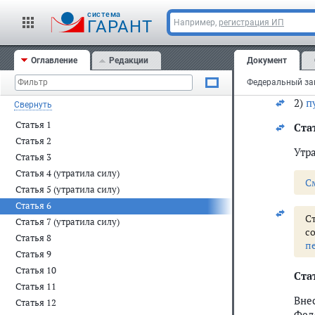
ст.
cистема
ГАРАНТ
Например,
регистрация ИП
1)
п
"2.
Оглавление
Редакции
Документ
цен
кач
2)
п
Свернуть
Статья 1
Ста
Статья 2
Утра
Статья 3
Статья 4 (утратила силу)
С
Статья 5 (утратила силу)
Статья 6
С
Статья 7 (утратила силу)
с
Статья 8
п
Статья 9
Статья 10
Ста
Статья 11
Вн
Статья 12
Феде