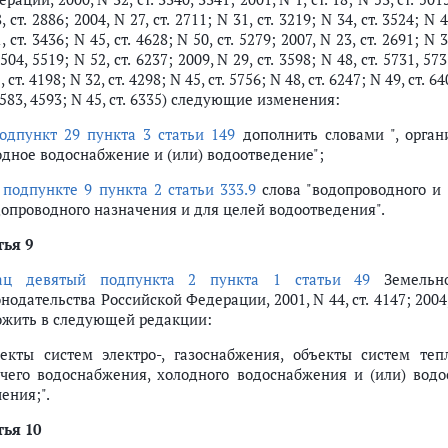
, ст. 2886; 2004, N 27, ст. 2711; N 31, ст. 3219; N 34, ст. 3524; N 4
, ст. 3436; N 45, ст. 4628; N 50, ст. 5279; 2007, N 23, ст. 2691; N 3
5504, 5519; N 52, ст. 6237; 2009, N 29, ст. 3598; N 48, ст. 5731, 573
, ст. 4198; N 32, ст. 4298; N 45, ст. 5756; N 48, ст. 6247; N 49, ст. 64
4583, 4593; N 45, ст. 6335) следующие изменения:
одпункт 29 пункта 3 статьи 149
дополнить словами ", орган
одное водоснабжение и (или) водоотведение";
в
подпункте 9 пункта 2 статьи 333.9
слова "водопроводного и
допроводного назначения и для целей водоотведения".
тья 9
ац девятый подпункта 2 пункта 1 статьи 49
Земельно
нодательства Российской Федерации, 2001, N 44, ст. 4147; 2004, N 
ожить в следующей редакции:
ъекты систем электро-, газоснабжения, объекты систем те
ячего водоснабжения, холодного водоснабжения и (или) вод
ения;".
тья 10