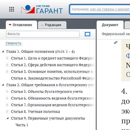
о
cистема
бу
ГАРАНТ
Например,
ндс на товары с марке
в
Оглавление
Редакции
Документ
су
Свернуть
Ч
Глава 1. Общие положения (ст.ст. 1 - 4)
Ф
Статья 1. Цели и предмет настоящего Федерального закона
N
Статья 2. Сфера действия настоящего Федерального закона
Статья 3. Основные понятия, используемые в настоящем Федера
С
Статья 4. Законодательство Российской Федерации о бухгалтерско
Глава 2. Общие требования к бухгалтерскому учету (ст.ст. 5 - 19)
4
Статья 5. Объекты бухгалтерского учета
Статья 6. Обязанность ведения бухгалтерского учета
д
Статья 7. Организация ведения бухгалтерского учета
э
Статья 8. Учетная политика
пр
Статья 9. Первичные учетные документы
Часть 1