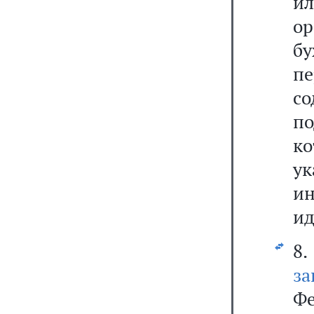
и
ор
бу
п
со
по
к
ук
и
ид
8
за
Ф