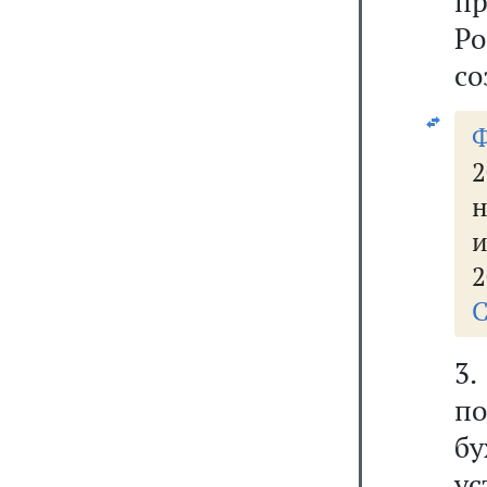
п
Ро
со
2
н
и
2
С
3
по
б
ус