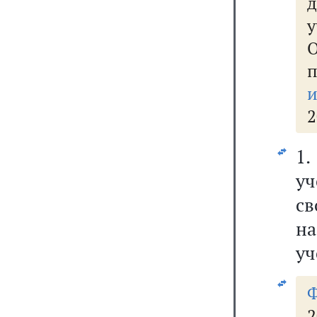
д
у
п
2
1.
у
с
на
уч