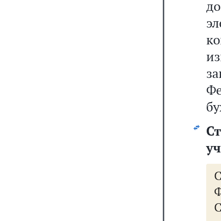
д
э
к
из
з
Ф
бу
Ст
уч
Ф