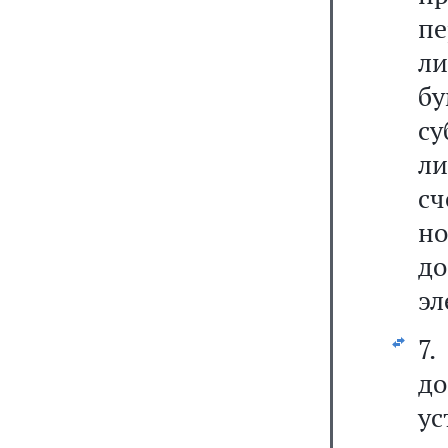
пе
ли
б
су
ли
с
н
д
эл
7
д
у