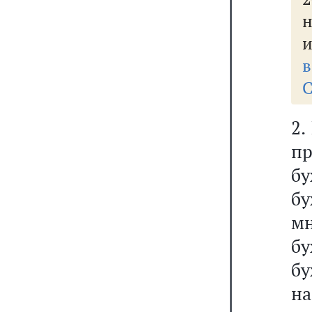
и
в
С
2.
п
б
б
м
б
б
н