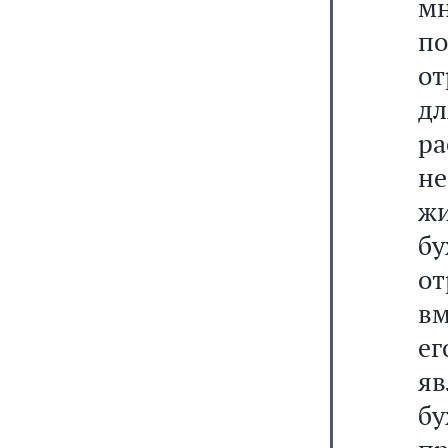
мн
п
от
дл
ра
не
ж
бу
о
вм
ег
я
бу