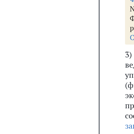
N
Ф
р
С
3
ве
у
(
э
п
со
за