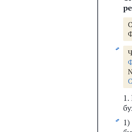
ре
Ф
Ч
Ф
N
С
1.
бу