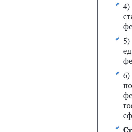
4
с
фе
5
е
фе
6
п
ф
го
сф
С