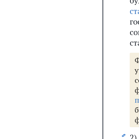
б
ст
го
со
ст
Ф
у
с
ф
п
б
ф
2