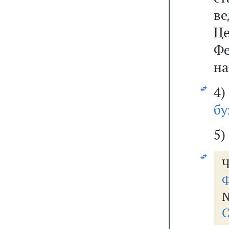
в
Ц
Фе
на
бу
5)
Ч
Ф
№
С