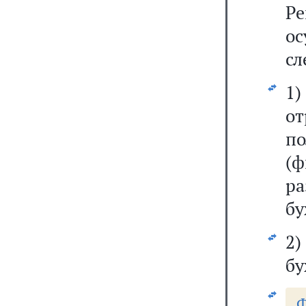
Р
о
с
1
о
п
(ф
р
бу
2
бу
Ф