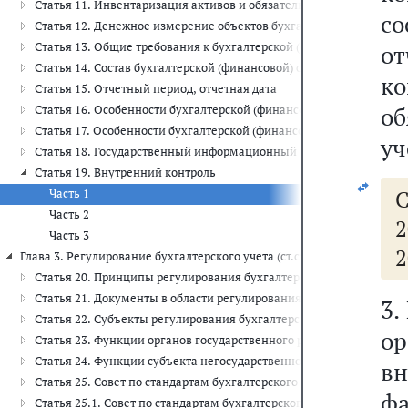
Статья 11. Инвентаризация активов и обязательств
со
Статья 12. Денежное измерение объектов бухгалтерского учета
Статья 13. Общие требования к бухгалтерской (финансовой) отчет
от
Статья 14. Состав бухгалтерской (финансовой) отчетности
к
Статья 15. Отчетный период, отчетная дата
о
Статья 16. Особенности бухгалтерской (финансовой) отчетности 
Статья 17. Особенности бухгалтерской (финансовой) отчетности 
уч
Статья 18. Государственный информационный ресурс бухгалтерск
Статья 19. Внутренний контроль
С
Часть 1
Часть 2
2
Часть 3
2
Глава 3. Регулирование бухгалтерского учета (ст.ст. 20 - 28)
Статья 20. Принципы регулирования бухгалтерского учета
Статья 21. Документы в области регулирования бухгалтерского уч
3.
Статья 22. Субъекты регулирования бухгалтерского учета
о
Статья 23. Функции органов государственного регулирования бухг
Статья 24. Функции субъекта негосударственного регулирования б
в
Статья 25. Совет по стандартам бухгалтерского учета
ф
Статья 25.1. Совет по стандартам бухгалтерского учета государс