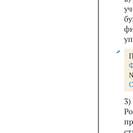
у
бу
ф
уп
П
Ф
№
С
3)
Р
п
ст