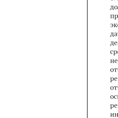
д
пр
эк
д
д
с
н
от
ре
о
о
ре
и