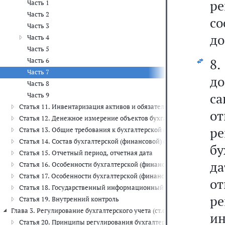
р
Часть 1
Часть 2
с
Часть 3
до
Часть 4
Часть 5
8.
Часть 6
Часть 7
д
Часть 8
с
Часть 9
Статья 11. Инвентаризация активов и обязательств
от
Статья 12. Денежное измерение объектов бухгалтерского учета
р
Статья 13. Общие требования к бухгалтерской (финансовой) отчет
Статья 14. Состав бухгалтерской (финансовой) отчетности
бу
Статья 15. Отчетный период, отчетная дата
да
Статья 16. Особенности бухгалтерской (финансовой) отчетности 
Статья 17. Особенности бухгалтерской (финансовой) отчетности 
о
Статья 18. Государственный информационный ресурс бухгалтерск
р
Статья 19. Внутренний контроль
Глава 3. Регулирование бухгалтерского учета (ст.ст. 20 - 28)
и
Статья 20. Принципы регулирования бухгалтерского учета