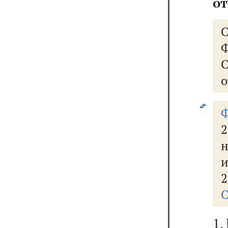
от
Ф
о
2
н
и
2
С
1.