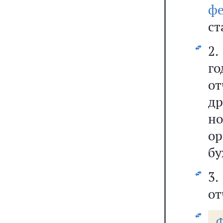
ф
ст
2.
г
от
д
н
ор
бу
3.
от
Ф