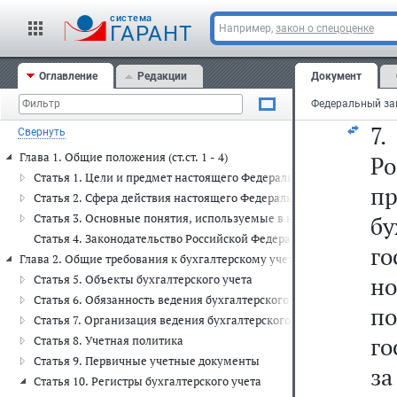
6
cистема
со
ГАРАНТ
Например,
закон о спецоценке
(и
Оглавление
Редакции
Документ
по
7.
Свернуть
Глава 1. Общие положения (ст.ст. 1 - 4)
Р
Статья 1. Цели и предмет настоящего Федерального закона
пр
Статья 2. Сфера действия настоящего Федерального закона
Статья 3. Основные понятия, используемые в настоящем Федера
бу
Статья 4. Законодательство Российской Федерации о бухгалтерско
г
Глава 2. Общие требования к бухгалтерскому учету (ст.ст. 5 - 19)
но
Статья 5. Объекты бухгалтерского учета
Статья 6. Обязанность ведения бухгалтерского учета
п
Статья 7. Организация ведения бухгалтерского учета
го
Статья 8. Учетная политика
Статья 9. Первичные учетные документы
за
Статья 10. Регистры бухгалтерского учета