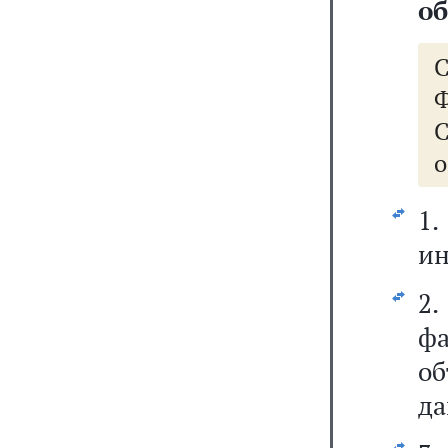
об
Ф
о
1
ин
2
фа
о
да