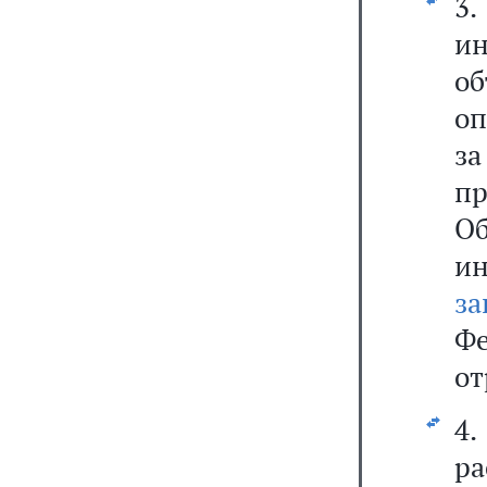
3.
и
об
оп
з
п
О
и
за
Ф
от
4
р