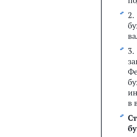
по
2
бу
ва
3
з
Ф
б
ин
в 
С
б