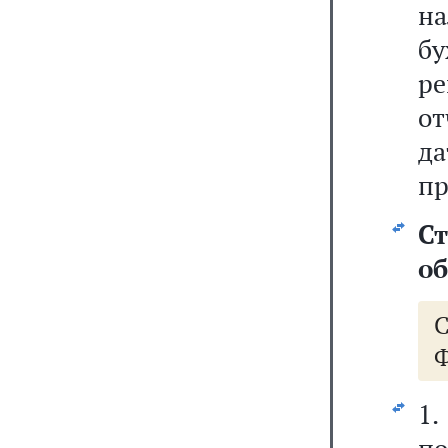
на
б
ре
от
д
пр
С
об
Ф
1