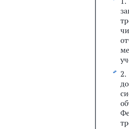
1
за
тр
ч
от
ме
уч
2
до
с
об
Фе
т