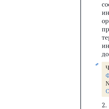
с
ин
о
п
те
ин
до
Ч
Ф
N
С
2