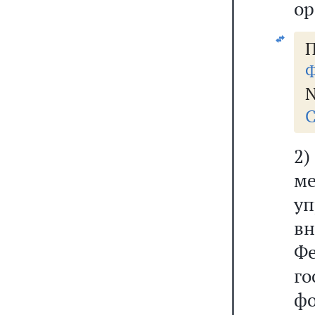
ор
П
Ф
N
С
2
м
у
в
Ф
г
ф