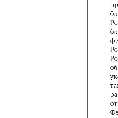
п
б
Р
б
ф
Р
Ро
о
ук
та
ра
о
Фе