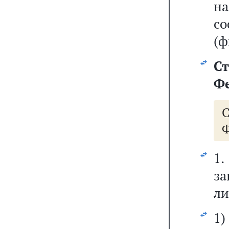
н
со
(ф
Ст
Фе
Ф
1.
за
ли
1