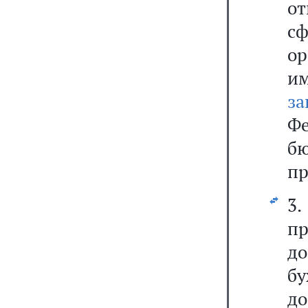
о
с
о
и
за
Ф
бю
пр
3
п
д
бу
до