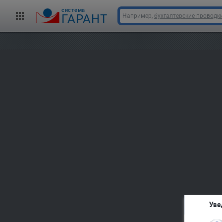
cистема
ГАРАНТ
Например,
бухгалтерские проводк
Уве