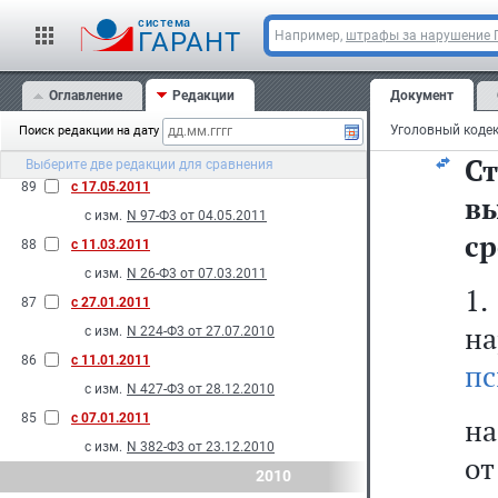
св
N 253-Ф3 от 21.07.2011
cистема
пр
ГАРАНТ
Например,
штрафы за нарушение
91
с 26.07.2011
и
с изм.
N 200-Ф3 от 11.07.2011
Оглавление
Редакции
Документ
90
с 01.07.2011
де
с изм.
N 398-Ф3 от 28.12.2010
Поиск редакции на дату
N 66-Ф3 от 06.04.2011
С
Выберите две редакции для сравнения
89
с 17.05.2011
в
с изм.
N 97-Ф3 от 04.05.2011
ср
88
с 11.03.2011
с изм.
N 26-Ф3 от 07.03.2011
1
87
с 27.01.2011
н
с изм.
N 224-Ф3 от 27.07.2010
86
с 11.01.2011
пс
с изм.
N 427-Ф3 от 28.12.2010
85
с 07.01.2011
на
с изм.
N 382-Ф3 от 23.12.2010
от
2010