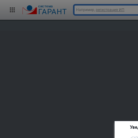
cистема
ГАРАНТ
Например,
регистрация ИП
Уве