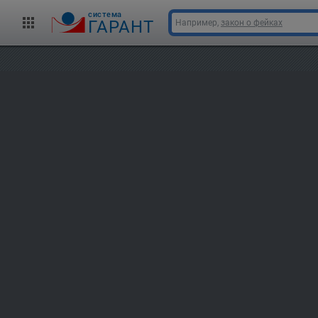
cистема
ГАРАНТ
Например,
закон о фейках