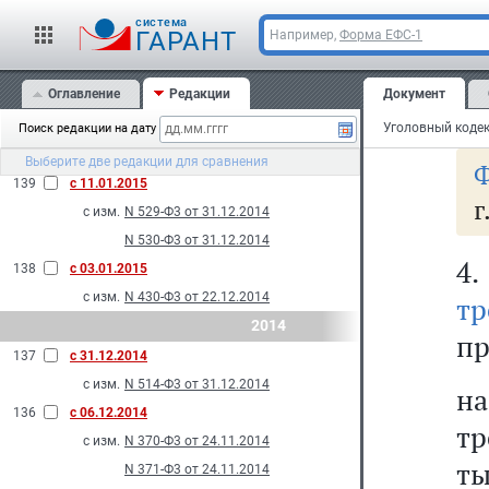
т
с изм.
N 40-Ф3 от 08.03.2015
cистема
з
ГАРАНТ
Например,
Форма ЕФС-1
N 45-Ф3 от 08.03.2015
ос
141
с 15.02.2015
Оглавление
Редакции
Документ
с изм.
N 7-Ф3 от 03.02.2015
до
140
с 23.01.2015
Поиск редакции на дату
с изм.
N 532-Ф3 от 31.12.2014
Выберите две редакции для сравнения
Ф
139
с 11.01.2015
г
с изм.
N 529-Ф3 от 31.12.2014
N 530-Ф3 от 31.12.2014
4
138
с 03.01.2015
с изм.
N 430-Ф3 от 22.12.2014
тр
2014
пр
137
с 31.12.2014
с изм.
N 514-Ф3 от 31.12.2014
н
136
с 06.12.2014
тр
с изм.
N 370-Ф3 от 24.11.2014
ты
N 371-Ф3 от 24.11.2014