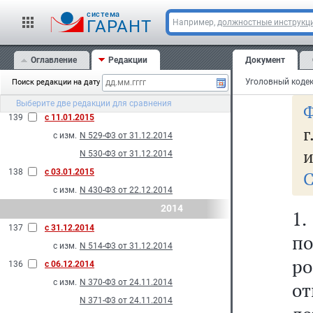
р
с изм.
N 40-Ф3 от 08.03.2015
cистема
ГАРАНТ
Например,
должностные инструкц
N 45-Ф3 от 08.03.2015
Ст
141
с 15.02.2015
Оглавление
Редакции
Документ
с изм.
N 7-Ф3 от 03.02.2015
н
140
с 23.01.2015
Поиск редакции на дату
с изм.
N 532-Ф3 от 31.12.2014
Выберите две редакции для сравнения
Ф
139
с 11.01.2015
г
с изм.
N 529-Ф3 от 31.12.2014
и
N 530-Ф3 от 31.12.2014
138
с 03.01.2015
С
с изм.
N 430-Ф3 от 22.12.2014
2014
1
137
с 31.12.2014
п
с изм.
N 514-Ф3 от 31.12.2014
р
136
с 06.12.2014
с изм.
N 370-Ф3 от 24.11.2014
о
N 371-Ф3 от 24.11.2014