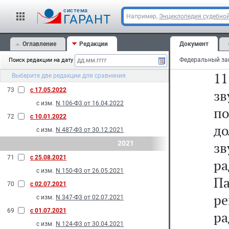
р
N 232-Ф3 от 28.06.2022
cистема
ре
ГАРАНТ
Например,
Энциклопедия судебной
N 326-Ф3 от 14.07.2022
п
75
с 27.08.2022
Оглавление
Редакции
Документ
ве
с изм.
N 150-Ф3 от 28.05.2022
Поиск редакции на дату
74
с 14.07.2022
11
Выберите две редакции для сравнения
с изм.
N 286-Ф3 от 14.07.2022
73
с 17.05.2022
зв
с изм.
N 106-Ф3 от 16.04.2022
п
72
с 10.01.2022
д
с изм.
N 487-Ф3 от 30.12.2021
2021
з
71
с 25.08.2021
р
с изм.
N 150-Ф3 от 26.05.2021
П
70
с 02.07.2021
ре
с изм.
N 347-Ф3 от 02.07.2021
69
с 01.07.2021
р
с изм.
N 124-Ф3 от 30.04.2021