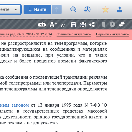
рерывание трансляции не привело к потере части
енте
Найти
том общая продолжительность такой рекламы не
сляции спортивного соревнования.
огут прерываться рекламой таким образом, чтобы
рекламой не превышала четыре минуты.
вшая ред. 06.08.2014 - 31.12.2014
Сравнить с актуальной
Перейти к актуальной
 не распространяются на телепрограммы, которые
специализирующихся на сообщениях и материалах
ензии на вещание, при условии, что в таких
ьдесят и более процентов времени фактического
звука сообщения о последующей трансляции рекламы
мой телепрограммы или телепередачи. Параметры
ею телепрограммы или телепередачи определяются
ьным законом
от 13 января 1995 года N 7-ФЗ "О
власти в государственных средствах массовой
 деятельности органов государственной власти в
ние рекламы не допускается.