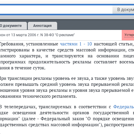
ановки, может прерываться рекламой таким образом, чтобы п
В докум
ественной информации о спортивном соревновании. При э
ет превышать двадцать процентов фактического времени тран
О документе
Аннотация
 Иные телепередачи, в том числе художественные фильмы, м
должительность каждого прерывания указанных телепередач 
он от 13 марта 2006 г. N 38-ФЗ "О рекламе"
Устаре
 Требования, установленные
частями 1 - 10
настоящей статьи,
егистрированы в качестве средств массовой информации, 
ламного характера, и транслируются на основании лиц
епрограммах продолжительность рекламы составляет восем
ания в течение суток.
 При трансляции рекламы уровень ее звука, а также уровень 
должен превышать средний уровень звука прерываемой рекла
тношения уровня звука рекламы и уровня звука прерываемой 
бованиями технического регламента.
 В телепередачах, транслируемых в соответствии с
Федерал
ядке освещения деятельности органов государственной 
ормации" (далее - Федеральный закон "О порядке освещения
ударственных средствах массовой информации"), распростране