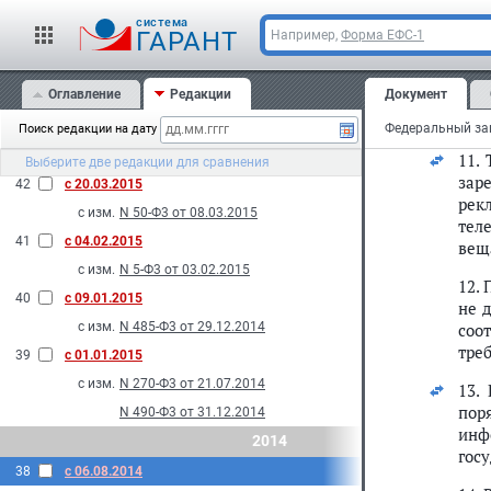
N 413-Ф3 от 05.12.2016
ост
cистема
ГАРАНТ
Например,
Форма ЕФС-1
сущ
2015
мож
44
с 01.10.2015
Оглавление
Редакции
Документ
10.
с изм.
N 460-Ф3 от 29.12.2014
про
43
с 25.05.2015
Федеральный зак
Поиск редакции на дату
с изм.
N 338-Ф3 от 04.11.2014
11.
Выберите две редакции для сравнения
зар
42
с 20.03.2015
рек
с изм.
N 50-Ф3 от 08.03.2015
тел
41
с 04.02.2015
вещ
с изм.
N 5-Ф3 от 03.02.2015
12.
40
с 09.01.2015
не 
с изм.
N 485-Ф3 от 29.12.2014
соо
тре
39
с 01.01.2015
с изм.
N 270-Ф3 от 21.07.2014
13.
пор
N 490-Ф3 от 31.12.2014
инф
2014
гос
38
с 06.08.2014