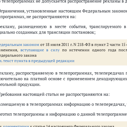
 В телепрограммах не допускается распространение рекламы в 
 Ограничения, установленные настоящим Федеральным законом
епрограммах, не распространяются на:
рекламу, размещенную в месте события, транслируемого 
циально созданных для трансляции постановок;
едеральным законом
от 18 июля 2011 г. N 218-ФЗ в пункт 2 части 
зменения,
вступающие в силу
по истечении одного года пос
едерального закона
м. текст пункта в предыдущей редакции
рекламу, распространяемую в телепрограммах, телепередачах 
лючительно на платной основе с применением декодирующих 
огольной продукции.
 Требования настоящей статьи не распространяются на:
размещаемую в телепрограммах информацию о телепередачах, 
логотип телепрограммы и информацию о данной телепрограмме
м.
комментарии
к статье 14 настоящего Федерального закона