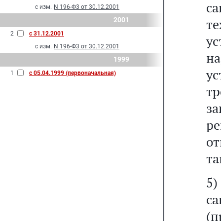
с
с изм.
N 196-Ф3 от 30.12.2001
2001
т
2
с 31.12.2001
у
с изм.
N 196-Ф3 от 30.12.2001
н
1999
у
1
с 05.04.1999 (первоначальная)
т
з
р
о
та
5
са
(п