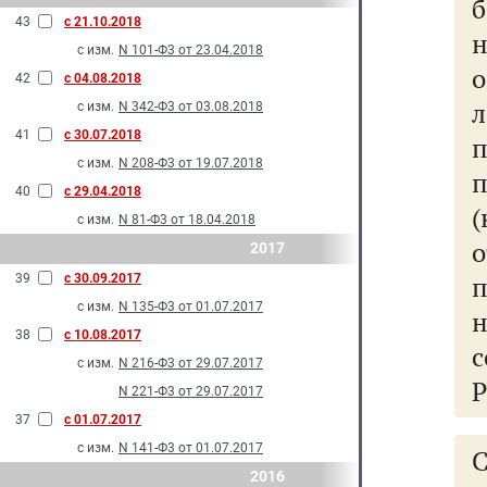
б
43
с 21.10.2018
н
с изм.
N 101-Ф3 от 23.04.2018
42
с 04.08.2018
л
с изм.
N 342-Ф3 от 03.08.2018
41
с 30.07.2018
с изм.
N 208-Ф3 от 19.07.2018
п
40
с 29.04.2018
с изм.
N 81-Ф3 от 18.04.2018
о
2017
п
39
с 30.09.2017
с изм.
N 135-Ф3 от 01.07.2017
н
38
с 10.08.2017
с изм.
N 216-Ф3 от 29.07.2017
Р
N 221-Ф3 от 29.07.2017
37
с 01.07.2017
с изм.
N 141-Ф3 от 01.07.2017
2016