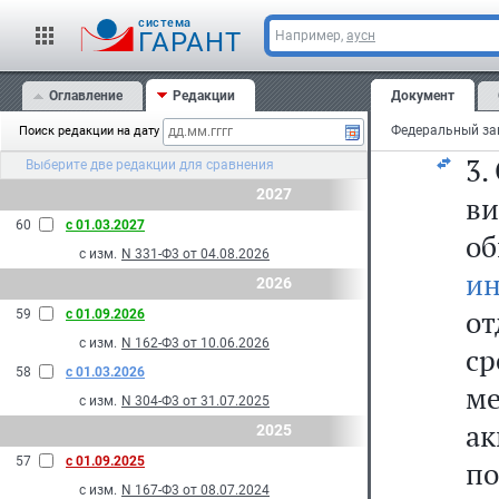
ве
cистема
п
ГАРАНТ
Например,
аусн
в
Оглавление
Редакции
Документ
об
Поиск редакции на дату
3.
Выберите две редакции для сравнения
2027
ви
60
с 01.03.2027
об
с изм.
N 331-Ф3 от 04.08.2026
ин
2026
о
59
с 01.09.2026
с изм.
N 162-Ф3 от 10.06.2026
ср
58
с 01.03.2026
м
с изм.
N 304-Ф3 от 31.07.2025
а
2025
57
с 01.09.2025
по
с изм.
N 167-Ф3 от 08.07.2024