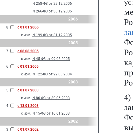
у
N 258-Ф3 от 29.12.2006
м
N 266-Ф3 от 30.12.2006
2006
Р
8
с 01.01.2006
за
с изм.
N 199-Ф3 от 31.12.2005
Фе
2005
Р
7
с 08.08.2005
с изм.
N 45-Ф3 от 09.05.2005
к
6
с 01.01.2005
пр
с изм.
N 122-Ф3 от 22.08.2004
Ро
2003
5
с 01.07.2003
4)
с изм.
N 86-Ф3 от 30.06.2003
з
4
с 13.01.2003
с изм.
N 15-Ф3 от 10.01.2003
Ф
2002
в
3
с 01.07.2002