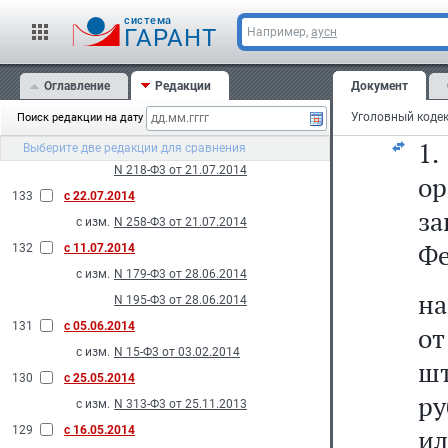
С
с изм.
N 105-Ф3 от 05.05.2014
cистема
д
ГАРАНТ
Например,
аусн
N 142-Ф3 от 04.06.2014
ор
134
с 02.08.2014
Оглавление
Редакции
Документ
с изм.
N 227-Ф3 от 21.07.2014
та
Поиск редакции на дату
N 277-Ф3 от 21.07.2014
1
N 274-Ф3 от 21.07.2014
Выберите две редакции для сравнения
N 218-Ф3 от 21.07.2014
ор
133
с 22.07.2014
з
с изм.
N 258-Ф3 от 21.07.2014
Фе
132
с 11.07.2014
с изм.
N 179-Ф3 от 28.06.2014
на
N 195-Ф3 от 28.06.2014
131
с 05.06.2014
о
с изм.
N 15-Ф3 от 03.02.2014
шт
130
с 25.05.2014
ру
с изм.
N 313-Ф3 от 25.11.2013
129
с 16.05.2014
ил