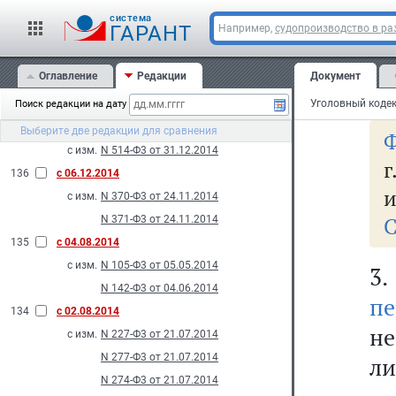
пр
с изм.
N 529-Ф3 от 31.12.2014
cистема
и
ГАРАНТ
Например,
судопроизводство в ра
N 530-Ф3 от 31.12.2014
де
138
с 03.01.2015
Оглавление
Редакции
Документ
с изм.
N 430-Ф3 от 22.12.2014
бе
2014
Поиск редакции на дату
137
с 31.12.2014
Выберите две редакции для сравнения
Ф
с изм.
N 514-Ф3 от 31.12.2014
г
136
с 06.12.2014
и
с изм.
N 370-Ф3 от 24.11.2014
С
N 371-Ф3 от 24.11.2014
135
с 04.08.2014
с изм.
N 105-Ф3 от 05.05.2014
3
N 142-Ф3 от 04.06.2014
пе
134
с 02.08.2014
не
с изм.
N 227-Ф3 от 21.07.2014
N 277-Ф3 от 21.07.2014
ли
N 274-Ф3 от 21.07.2014