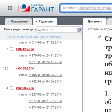
ру
с изм.
N 529-Ф3 от 31.12.2014
cистема
ГАРАНТ
Например,
банкротство граждани
N 530-Ф3 от 31.12.2014
138
с 03.01.2015
Оглавление
Редакции
Документ
к
с изм.
N 430-Ф3 от 22.12.2014
2014
Поиск редакции на дату
С
137
с 31.12.2014
Выберите две редакции для сравнения
с изм.
N 514-Ф3 от 31.12.2014
т
136
с 06.12.2014
т
с изм.
N 370-Ф3 от 24.11.2014
о
N 371-Ф3 от 24.11.2014
135
с 04.08.2014
и
с изм.
N 105-Ф3 от 05.05.2014
ср
N 142-Ф3 от 04.06.2014
134
с 02.08.2014
1
с изм.
N 227-Ф3 от 21.07.2014
об
N 277-Ф3 от 21.07.2014
N 274-Ф3 от 21.07.2014
н