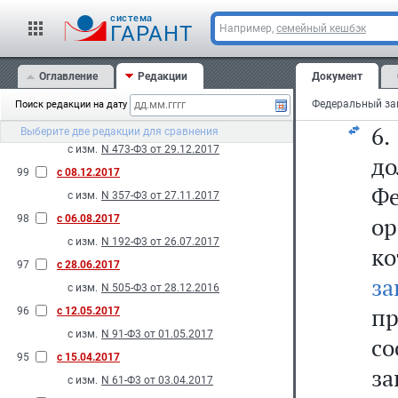
н
102
с 01.01.2018
cистема
Ро
ГАРАНТ
Например,
семейный кешбэк
с изм.
N 132-Ф3 от 01.07.2017
по
2017
Оглавление
Редакции
Документ
101
с 31.12.2017
ст
с изм.
N 415-Ф3 от 20.12.2017
Поиск редакции на дату
100
с 29.12.2017
6
Выберите две редакции для сравнения
с изм.
N 473-Ф3 от 29.12.2017
до
99
с 08.12.2017
Фе
с изм.
N 357-Ф3 от 27.11.2017
о
98
с 06.08.2017
с изм.
N 192-Ф3 от 26.07.2017
к
97
с 28.06.2017
за
с изм.
N 505-Ф3 от 28.12.2016
п
96
с 12.05.2017
с изм.
N 91-Ф3 от 01.05.2017
с
95
с 15.04.2017
з
с изм.
N 61-Ф3 от 03.04.2017