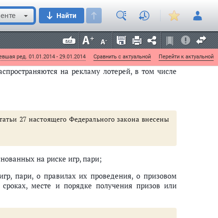
м играм услуг. При этом требования
пункта 8 части
к рекламе организатора азартных игр, рекламе
енте
Найти
дения, в том числе рекламе мест осуществления
уг, и рекламе азартных игр, распространяемой
, созданных в соответствии с указанным в
пункте
вшая ред. 01.01.2014 - 29.01.2014
Сравнить с актуальной
Перейти к актуальной
спространяются на рекламу лотерей, в том числе
 статьи 27 настоящего Федерального закона внесены
нованных на риске игр, пари;
гр, пари, о правилах их проведения, о призовом
 сроках, месте и порядке получения призов или