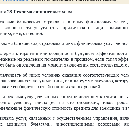
тья 28.
Реклама финансовых услуг
клама банковских, страховых и иных финансовых услуг 
зывающего эти услуги (для юридического лица - наимено
лию, имя, отчество).
Реклама банковских, страховых и иных финансовых услуг не до
содержать гарантии или обещания в будущем эффективности д
ованные на реальных показателях в прошлом, если такая эффе
ет быть определена на момент заключения соответствующего 
умалчивать об иных условиях оказания соответствующих усл
пользовавшиеся услугами лица, или на сумму расходов, котор
кламе сообщается хотя бы одно из таких условий.
Если реклама услуг, связанных с предоставлением кредита, пол
одно условие, влияющее на его стоимость, такая рекла
еделяющие фактическую стоимость кредита для заемщика и в
Реклама услуг, связанных с осуществлением управления, вкл
ле ценными бумагами, инвестиционными резервами ак