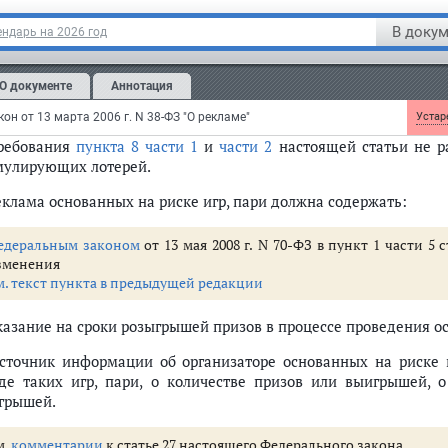
ществления деятельности по оказанию сопутствующих азартны
и
пунктов 1
и
2 части 2
настоящей статьи не применяются 
В докум
ндарь на 2026 год
утствующих азартным играм услуг, рекламе игорного заве
тельности по оказанию сопутствующих азартным играм усл
О документе
Аннотация
лючительно среди лиц, находящихся в границах игорных зон
сти 2
настоящей статьи Федеральным законом.
он от 13 марта 2006 г. N 38-ФЗ "О рекламе"
Устаре
Требования
пункта 8 части 1
и
части 2
настоящей статьи не ра
мулирующих лотерей.
Реклама основанных на риске игр, пари должна содержать:
едеральным законом
от 13 мая 2008 г. N 70-ФЗ в пункт 1 части 5
зменения
м. текст пункта в предыдущей редакции
указание на сроки розыгрышей призов в процессе проведения ос
источник информации об организаторе основанных на риске и
де таких игр, пари, о количестве призов или выигрышей, о
грышей.
м.
комментарии
к статье 27 настоящего Федерального закона