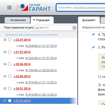
осу
N 490-Ф3 от 31.12.2014
cистема
1
ГАРАНТ
Например,
производственный кале
2014
соп
38
с 06.08.2014
дея
Оглавление
Редакции
Документ
иск
с изм.
N 143-Ф3 от 04.06.2014
3 ча
Федеральный зак
37
Поиск редакции на дату
с 02.08.2014
4. 
с изм.
N 218-Ф3 от 21.07.2014
Выберите две редакции для сравнения
сти
36
с 22.07.2014
с изм.
N 264-Ф3 от 21.07.2014
5. 
35
с 21.07.2014
Ф
с изм.
N 235-Ф3 от 21.07.2014
и
34
с 30.06.2014
С
с изм.
N 190-Ф3 от 28.06.2014
1) 
33
с 22.06.2014
с изм.
N 375-Ф3 от 21.12.2013
2) 
32
с 30.01.2014
фон
выи
с изм.
N 416-Ф3 от 28.12.2013
31
с 01.01.2014
С